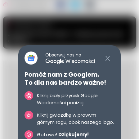
Udostępnij artykuł
Następny artykuł
Jaki prezent dla 5-latka? - idealny prezent dla
dziecka
Obserwuj nas na
REKLAMA
Pomóż nam z Googlem.
To dla nas bardzo ważne!
Kliknij biały przycisk Google
Wiadomości poniżej.
Kliknij gwiazdkę w prawym
górnym rogu, obok naszego logo.
Gotowe!
Dziękujemy!