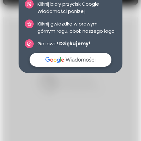
Kliknij biały przycisk Google
Wiadomości poniżej.
REKLAMA
Kliknij gwiazdkę w prawym
górnym rogu, obok naszego logo.
Gotowe!
Dziękujemy!