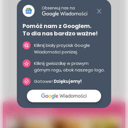
Obserwuj nas na
Pomóż nam z Googlem.
To dla nas bardzo ważne!
Kliknij biały przycisk Google
Wiadomości poniżej.
Kliknij gwiazdkę w prawym
górnym rogu, obok naszego logo.
Gotowe!
Dziękujemy!
Czytaj więcej