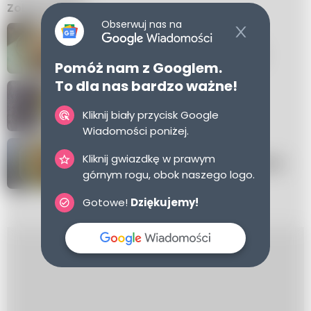
Zobacz także
Obserwuj nas na
Sałatka makaronowa z 
kurczakiem: Szybki lunch!
Pomóż nam z Googlem.
To dla nas bardzo ważne!
Sałatka z młodych 
ziemniaków: Pyszna!
Kliknij biały przycisk Google
Wiadomości poniżej.
Sałatka warstwowa z 
Kliknij gwiazdkę w prawym
tuńczykiem: Świetna nie tylko 
górnym rogu, obok naszego logo.
na lunch!
Gotowe!
Dziękujemy!
REKLAMA