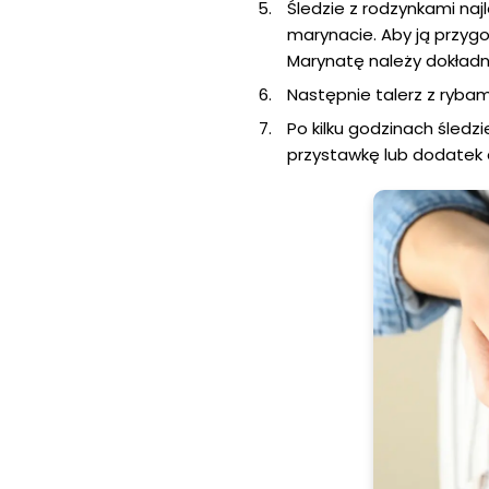
Śledzie z rodzynkami na
marynacie. Aby ją przygot
Marynatę należy dokładni
Następnie talerz z rybami
Po kilku godzinach śled
przystawkę lub dodatek 