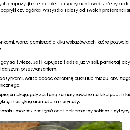
zych propozycji można także eksperymentować z różnymi do
, papryki czy ogórka. Wszystko zależy od Twoich preferencji
ynkami, warto pamiętać o kilku wskazówkach, które pozwolą
:
 gdy są świeże. Jeśli kupujesz śledzie już w soli, pamiętaj, aby
d dalszym przetwarzaniem.
rodzynkami, warto dodać odrobinę cukru lub miodu, aby złag
micznego.
lepiej smakują, gdy zostaną zamarynowane na kilka godzin l
iękną i nasiąkną aromatem marynaty.
 smaku, możesz zastąpić ocet balsamiczny sokiem z cytryny l