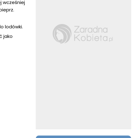
j wcześniej
pieprz.
do lodówki.
ć jako