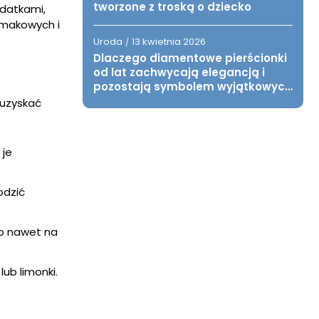
tworzone z troską o dziecko
datkami,
 smakowych i
Uroda
13 kwietnia 2026
/
Dlaczego diamentowe pierścionki
od lat zachwycają elegancją i
pozostają symbolem wyjątkowych
chwil?
 uzyskać
 je
odzić
ub nawet na
ub limonki.