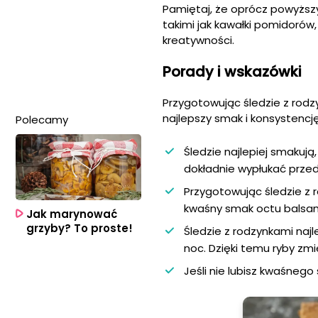
Pamiętaj, że oprócz powyżs
takimi jak kawałki pomidorów
kreatywności.
Porady i wskazówki
Przygotowując śledzie z rodz
najlepszy smak i konsystencję
Polecamy
Śledzie najlepiej smakują,
dokładnie wypłukać prze
Przygotowując śledzie z 
kwaśny smak octu balsa
Jak marynować
grzyby? To proste!
Śledzie z rodzynkami naj
noc. Dzięki temu ryby zm
Jeśli nie lubisz kwaśnego