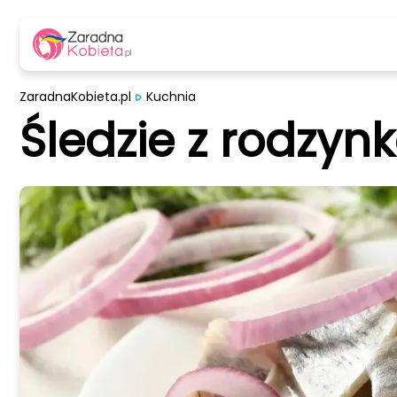
ZaradnaKobieta.pl
Kuchnia
Śledzie z rodzyn