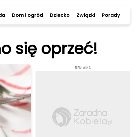
da
Dom i ogród
Dziecko
Związki
Porady
o się oprzeć!
REKLAMA