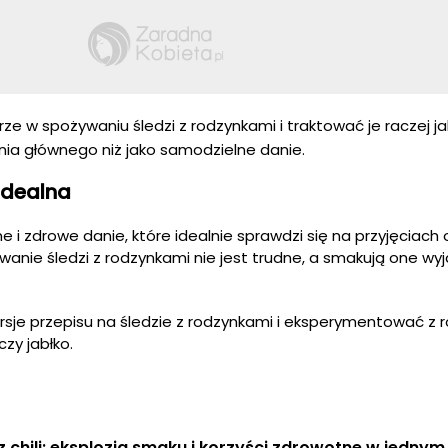
e w spożywaniu śledzi z rodzynkami i traktować je raczej j
ia głównego niż jako samodzielne danie.
idealna
e i zdrowe danie, które idealnie sprawdzi się na przyjęciach 
anie śledzi z rodzynkami nie jest trudne, a smakują one wy
je przepisu na śledzie z rodzynkami i eksperymentować z 
czy jabłko.
z chili: eksplozja smaku i korzyści zdrowotne w jednym