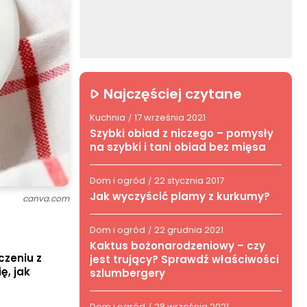
Najczęściej czytane
Kuchnia
17 września 2021
/
Szybki obiad z niczego – pomysły
na szybki i tani obiad bez mięsa
Dom i ogród
22 stycznia 2017
/
Jak wyczyścić plamy z kurkumy?
canva.com
Dom i ogród
22 grudnia 2021
/
Kaktus bożonarodzeniowy – czy
czeniu z
jest trujący? Sprawdź właściwości
ę, jak
szlumbergery
Dom i ogród
28 września 2021