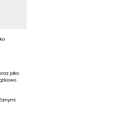
ako
oraz jako
jątkowo
różnymi