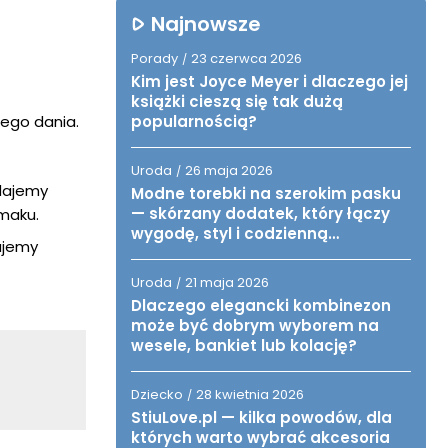
Najnowsze
Porady
23 czerwca 2026
/
Kim jest Joyce Meyer i dlaczego jej
książki cieszą się tak dużą
tego dania.
popularnością?
Uroda
26 maja 2026
/
odajemy
Modne torebki na szerokim pasku
— skórzany dodatek, który łączy
smaku.
wygodę, styl i codzienną
ajemy
funkcjonalność
Uroda
21 maja 2026
/
Dlaczego elegancki kombinezon
może być dobrym wyborem na
wesele, bankiet lub kolację?
Dziecko
28 kwietnia 2026
/
StiuLove.pl — kilka powodów, dla
których warto wybrać akcesoria