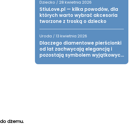
Dziecko
28 kwietnia 2026
/
StiuLove.pl — kilka powodów, dla
których warto wybrać akcesoria
tworzone z troską o dziecko
Uroda
13 kwietnia 2026
/
Dlaczego diamentowe pierścionki
od lat zachwycają elegancją i
pozostają symbolem wyjątkowych
chwil?
 do dżemu.