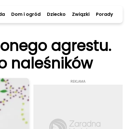
da
Dom i ogród
Dziecko
Związki
Porady
lonego agrestu.
do naleśników
REKLAMA