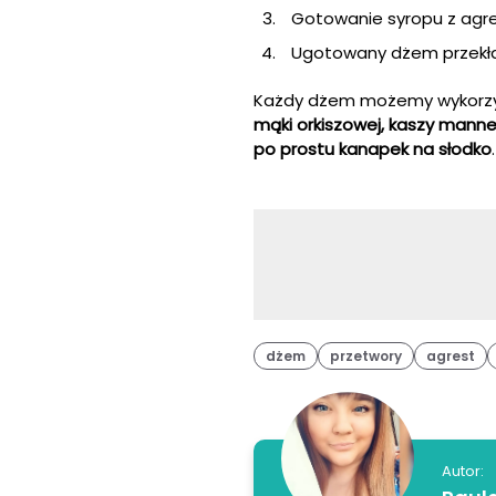
Gotowanie syropu z agr
Ugotowany dżem przekła
Każdy dżem możemy wykorzys
mąki orkiszowej, kaszy manne
po prostu kanapek na słodko
.
dżem
przetwory
agrest
Autor: