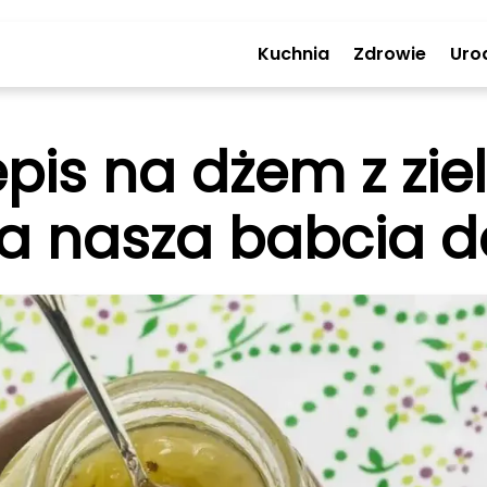
Kuchnia
Zdrowie
Uro
pis na dżem z zie
ła nasza babcia 