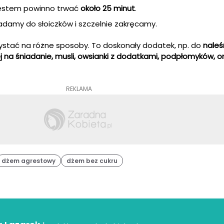
estem powinno trwać
około 25 minut
.
damy do słoiczków i szczelnie zakręcamy.
tać na różne sposoby. To doskonały dodatek, np. do
naleś
j na śniadanie, musli, owsianki z dodatkami, podpłomyków, 
REKLAMA
dżem agrestowy
dżem bez cukru