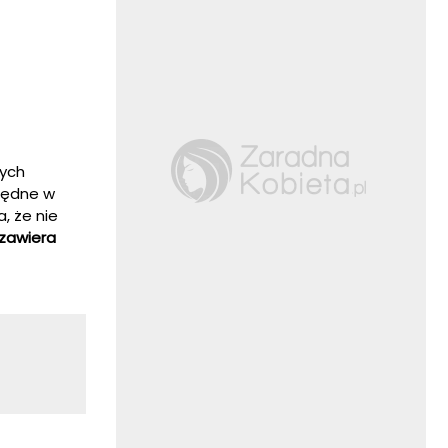
zych
zbędne w
, że nie
 zawiera