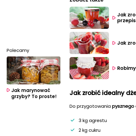
Jak zr
przepi
Jak zr
Polecamy
Robimy
Jak marynować
Jak zrobić idealny dż
grzyby? To proste!
Do przygotowania
pysznego 
3 kg agrestu
2 kg cukru