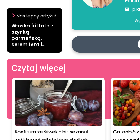
Paul
p.l
Następny artykuł
Wy
Włoska frittata z
szynką
parmeńską,
serem feta i
szpinakiem.
Pyszny obiad dla
całej rodziny
Czytaj więcej
Konfitura ze śliwek - hit sezonu!
Co zrobić 