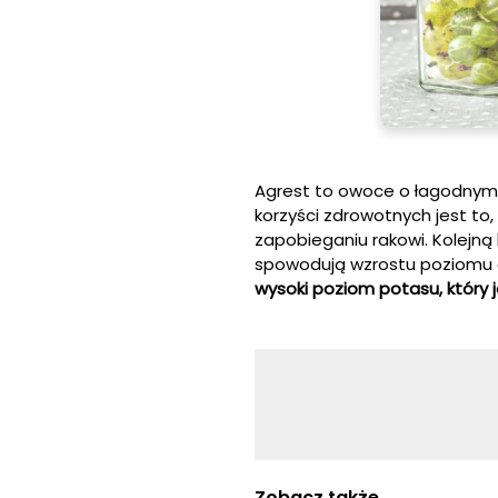
Agrest to owoce o łagodnym s
korzyści zdrowotnych jest to
zapobieganiu rakowi. Kolejną k
spowodują wzrostu poziomu c
wysoki poziom potasu, który 
Zobacz także