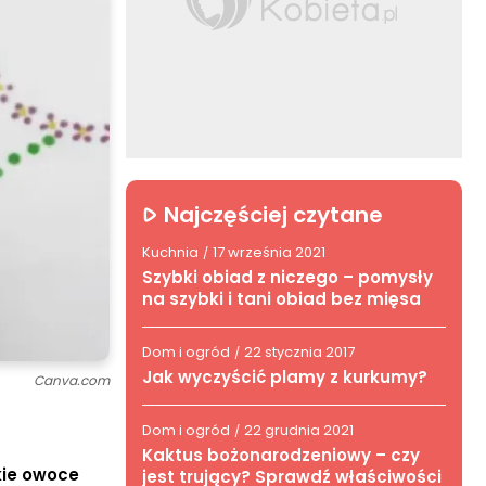
Najczęściej czytane
Kuchnia
17 września 2021
/
Szybki obiad z niczego – pomysły
na szybki i tani obiad bez mięsa
Dom i ogród
22 stycznia 2017
/
Jak wyczyścić plamy z kurkumy?
Canva.com
Dom i ogród
22 grudnia 2021
/
Kaktus bożonarodzeniowy – czy
kie owoce
jest trujący? Sprawdź właściwości