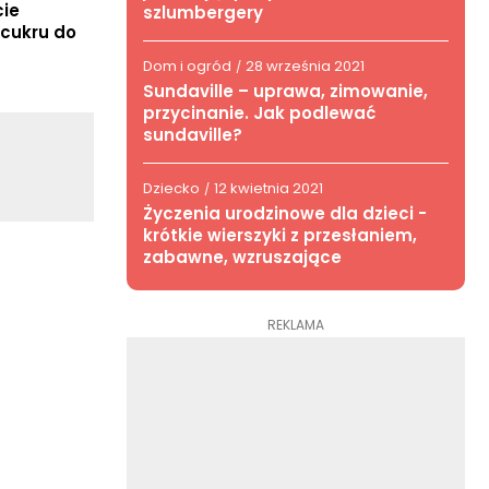
cie
szlumbergery
 cukru do
Dom i ogród
28 września 2021
/
Sundaville – uprawa, zimowanie,
przycinanie. Jak podlewać
sundaville?
Dziecko
12 kwietnia 2021
/
Życzenia urodzinowe dla dzieci -
krótkie wierszyki z przesłaniem,
zabawne, wzruszające
REKLAMA