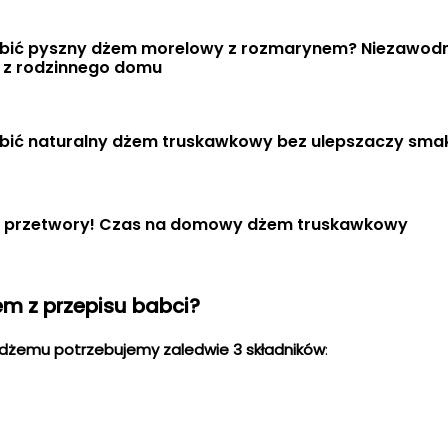
obić pyszny dżem morelowy z rozmarynem? Niezawodn
s z rodzinnego domu
obić naturalny dżem truskawkowy bez ulepszaczy sma
 przetwory! Czas na domowy dżem truskawkowy
em z przepisu babci?
dżemu potrzebujemy zaledwie 3 składników
: