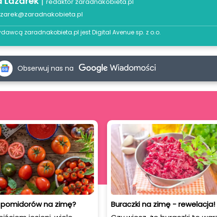
a Lazarek
|
redaktor zaradnakobieta.pl
azarek@zaradnakobieta.pl
dawcą zaradnakobieta.pl jest
Digital Avenue sp. z o.o.
Obserwuj nas na
z pomidorów na zimę?
Buraczki na zimę - rewelacja!