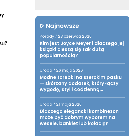
y 
Najnowsze
Porady
23 czerwca 2026
/
ku?
Kim jest Joyce Meyer i dlaczego jej
książki cieszą się tak dużą
popularnością?
Uroda
26 maja 2026
/
Modne torebki na szerokim pasku
— skórzany dodatek, który łączy
wygodę, styl i codzienną
funkcjonalność
Uroda
21 maja 2026
/
Dlaczego elegancki kombinezon
może być dobrym wyborem na
wesele, bankiet lub kolację?