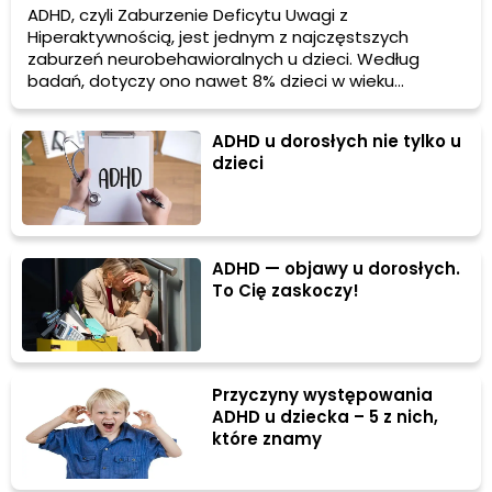
ADHD, czyli Zaburzenie Deficytu Uwagi z
Hiperaktywnością, jest jednym z najczęstszych
zaburzeń neurobehawioralnych u dzieci. Według
badań, dotyczy ono nawet 8% dzieci w wieku
wczesnoszkolnym. Czym dokładnie jest ADHD i jakie są
jego przyczyny? Jakie objawy mogą wskazywać na to
ADHD u dorosłych nie tylko u
zaburzenie? Jak wygląda diagnoza, terapia i leczenie
dzieci
ADHD? Odpowiemy na te pytania w poniższym
artykule.
ADHD — objawy u dorosłych.
To Cię zaskoczy!
Przyczyny występowania
ADHD u dziecka – 5 z nich,
które znamy