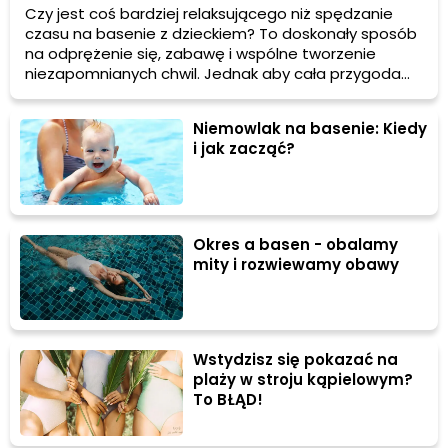
Czy jest coś bardziej relaksującego niż spędzanie
czasu na basenie z dzieckiem? To doskonały sposób
na odprężenie się, zabawę i wspólne tworzenie
niezapomnianych chwil. Jednak aby cała przygoda
przebiegła bezpiecznie i sprawnie, warto się
odpowiednio przygotować. Podpowiadamy, jak
Niemowlak na basenie: Kiedy
zaplanować wizytę na basenie z dzieckiem, jak
i jak zacząć?
zadbać o ich bezpieczeństwo i jak czerpać
maksimum radości z tego wyjątkowego czasu.
Okres a basen - obalamy
mity i rozwiewamy obawy
Wstydzisz się pokazać na
plaży w stroju kąpielowym?
To BŁĄD!