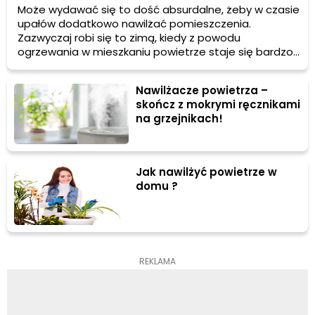
Może wydawać się to dość absurdalne, żeby w czasie
upałów dodatkowo nawilżać pomieszczenia.
Zazwyczaj robi się to zimą, kiedy z powodu
ogrzewania w mieszkaniu powietrze staje się bardzo
suche. Jednak i latem, kiedy włączasz klimatyzację, w
pomieszczeniach spada wilgotność. Dlatego w
Nawilżacze powietrza –
trakcie upałów przyda Ci się nawilżacz powietrza.
skończ z mokrymi ręcznikami
Podpowiadamy, jaki sprzęt wybrać.
na grzejnikach!
Jak nawilżyć powietrze w
domu ?
REKLAMA