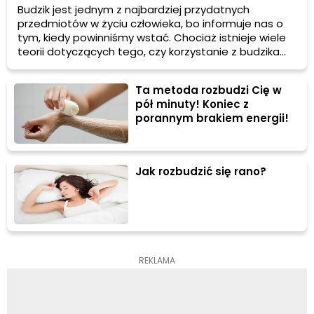
Budzik jest jednym z najbardziej przydatnych
przedmiotów w życiu człowieka, bo informuje nas o
tym, kiedy powinniśmy wstać. Chociaż istnieje wiele
teorii dotyczących tego, czy korzystanie z budzika
jest szkodliwe, w rzeczywistości wszystko zależy od
tego, w jaki sposób go używamy. Wielu Polaków
Ta metoda rozbudzi Cię w
niestety popełnia jeden poważny błąd, który ma
pół minuty! Koniec z
bardzo poważne konsekwencje. Dowiedz się, w jaki
porannym brakiem energii!
sposób w prawidłowy sposób używać budzika.
Jak rozbudzić się rano?
REKLAMA