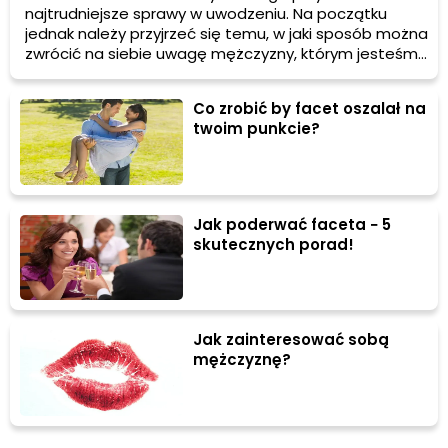
najtrudniejsze sprawy w uwodzeniu. Na początku
jednak należy przyjrzeć się temu, w jaki sposób można
zwrócić na siebie uwagę mężczyzny, którym jesteśmy
zainteresowane. Każdy z mężczyzn może mieć
własne potrzeby i ideały, są jednak pewne cechy
Co zrobić by facet oszalał na
wspólne, którym silniejsza płeć absolutnie nie może
twoim punkcie?
się oprzeć.
Jak poderwać faceta − 5
skutecznych porad!
Jak zainteresować sobą
mężczyznę?