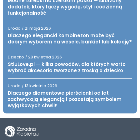
Modne torebki na szerokim pasku — skórzany
dodatek, który łączy wygodę, styl i codzienną
funkcjonalność
Uroda
21 maja 2026
/
Dlaczego elegancki kombinezon może być
dobrym wyborem na wesele, bankiet lub kolację?
Dziecko
28 kwietnia 2026
/
StiuLove.pl — kilka powodów, dla których warto
wybrać akcesoria tworzone z troską o dziecko
Uroda
13 kwietnia 2026
/
Dlaczego diamentowe pierścionki od lat
zachwycają elegancją i pozostają symbolem
wyjątkowych chwil?