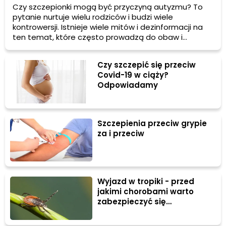
Czy szczepionki mogą być przyczyną autyzmu? To
pytanie nurtuje wielu rodziców i budzi wiele
kontrowersji. Istnieje wiele mitów i dezinformacji na
ten temat, które często prowadzą do obaw i
niepewności. W tym artykule rozwiejemy wątpliwości i
przedstawimy najnowsze badania naukowe, które
Czy szczepić się przeciw
wyjaśniają związek między szczepionkami a
Covid-19 w ciąży?
autyzmem.
Odpowiadamy
Szczepienia przeciw grypie
za i przeciw
Wyjazd w tropiki - przed
jakimi chorobami warto
zabezpieczyć się
szczepieniem