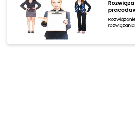
Rozwiązan
pracodaw
Rozwiązani
rozwiązania
zerwać umow