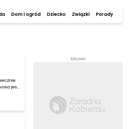
da
Dom i ogród
Dziecko
Związki
Porady
REKLAMA
iecznie
mowa jest
ą duże