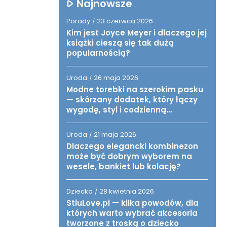
Najnowsze
Porady
23 czerwca 2026
/
Kim jest Joyce Meyer i dlaczego jej
książki cieszą się tak dużą
popularnością?
Uroda
26 maja 2026
/
Modne torebki na szerokim pasku
— skórzany dodatek, który łączy
wygodę, styl i codzienną
funkcjonalność
Uroda
21 maja 2026
/
Dlaczego elegancki kombinezon
może być dobrym wyborem na
wesele, bankiet lub kolację?
Dziecko
28 kwietnia 2026
/
StiuLove.pl — kilka powodów, dla
których warto wybrać akcesoria
tworzone z troską o dziecko