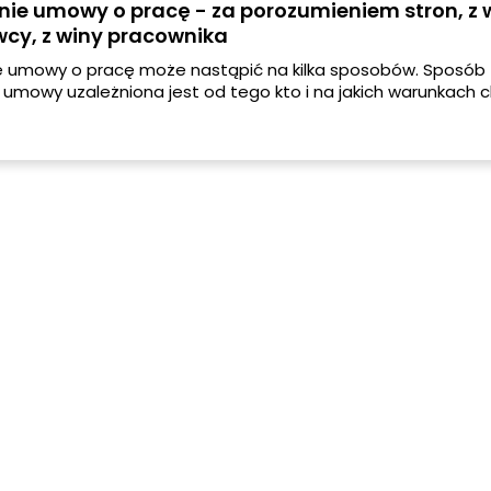
ie umowy o pracę - za porozumieniem stron, z 
cy, z winy pracownika
e umowy o pracę może nastąpić na kilka sposobów. Sposób
 umowy uzależniona jest od tego kto i na jakich warunkach 
ę. Zobacz, co warto wiedzieć o tym zagadnieniu.