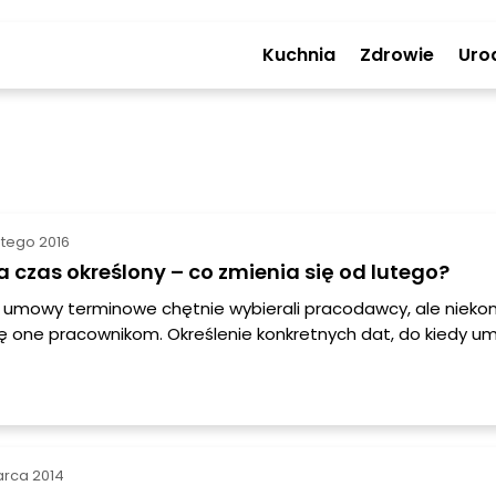
Kuchnia
Zdrowie
Uro
utego 2016
czas określony – co zmienia się od lutego?
umowy terminowe chętnie wybierali pracodawcy, ale niekon
ę one pracownikom. Określenie konkretnych dat, do kiedy u
ało, że pracownicy nie czuli stabilizacje w kwestii swojego
a. Od 22 lutego w życie wchodzą przepisy, które wprowadzaj
asadach obowiązywania umów terminowych.
arca 2014