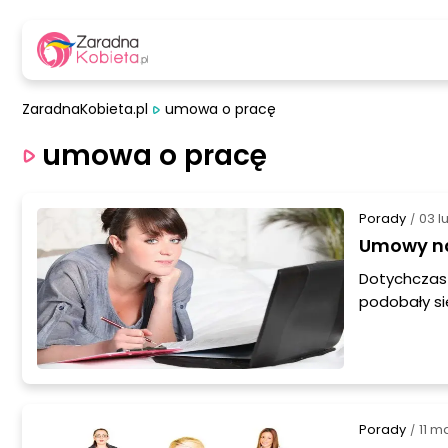
ZaradnaKobieta.pl
umowa o pracę
umowa o pracę
Porady
03 l
/
Umowy na 
Dotychczas 
podobały si
ważna sprawi
zatrudnieni
zmiany w z
Porady
11 m
/