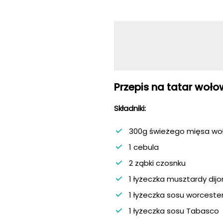
Przepis na tatar woł
Składniki:
300g świeżego mięsa woł
1 cebula
2 ząbki czosnku
1 łyżeczka musztardy dijo
1 łyżeczka sosu worcester
1 łyżeczka sosu Tabasco