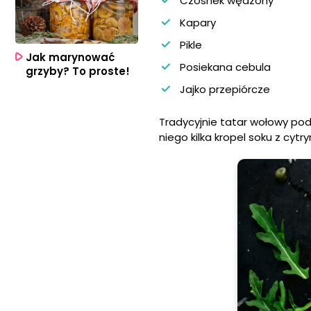
Czosnek wędzony
Kapary
Pikle
Jak marynować
Posiekana cebula
grzyby? To proste!
Jajko przepiórcze
Tradycyjnie tatar wołowy po
niego kilka kropel soku z cytr