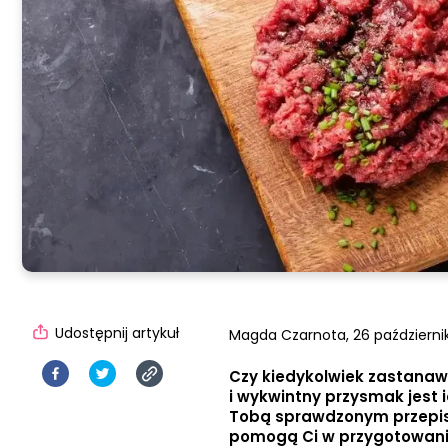
Udostępnij artykuł
Magda Czarnota,
26 październik
Czy kiedykolwiek zastanaw
i wykwintny przysmak jest 
Tobą sprawdzonym przepise
pomogą Ci w przygotowani