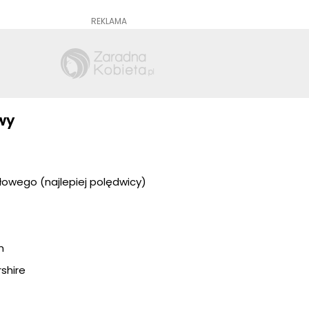
REKLAMA
owy
owego (najlepiej polędwicy)
n
shire