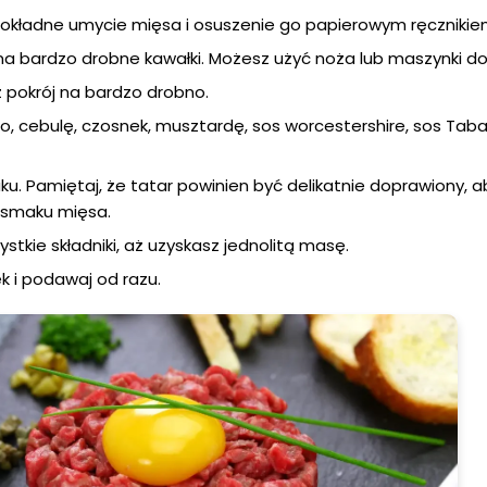
dokładne umycie mięsa i osuszenie go papierowym ręcznikie
na bardzo drobne kawałki. Możesz użyć noża lub maszynki do
 pokrój na bardzo drobno.
, cebulę, czosnek, musztardę, sos worcestershire, sos Tab
ku. Pamiętaj, że tatar powinien być delikatnie doprawiony, a
 smaku mięsa.
stkie składniki, aż uzyskasz jednolitą masę.
k i podawaj od razu.