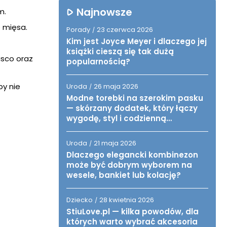
Najnowsze
m.
 mięsa.
Porady
23 czerwca 2026
/
Kim jest Joyce Meyer i dlaczego jej
książki cieszą się tak dużą
asco oraz
popularnością?
by nie
Uroda
26 maja 2026
/
Modne torebki na szerokim pasku
— skórzany dodatek, który łączy
wygodę, styl i codzienną
funkcjonalność
Uroda
21 maja 2026
/
Dlaczego elegancki kombinezon
może być dobrym wyborem na
wesele, bankiet lub kolację?
Dziecko
28 kwietnia 2026
/
StiuLove.pl — kilka powodów, dla
których warto wybrać akcesoria