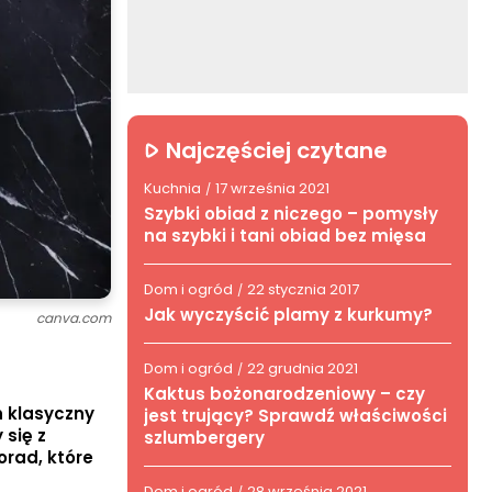
Najczęściej czytane
Kuchnia
17 września 2021
/
Szybki obiad z niczego – pomysły
na szybki i tani obiad bez mięsa
Dom i ogród
22 stycznia 2017
/
Jak wyczyścić plamy z kurkumy?
canva.com
Dom i ogród
22 grudnia 2021
/
Kaktus bożonarodzeniowy – czy
n klasyczny
jest trujący? Sprawdź właściwości
 się z
szlumbergery
rad, które
Dom i ogród
28 września 2021