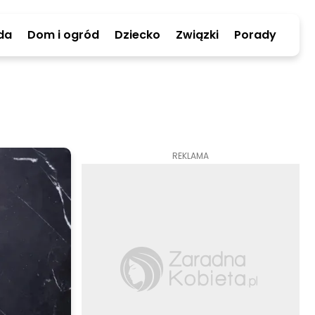
da
Dom i ogród
Dziecko
Związki
Porady
REKLAMA