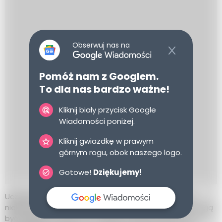
Obserwuj nas na
Pomóż nam z Googlem.
To dla nas bardzo ważne!
Kliknij biały przycisk Google
Wiadomości poniżej.
Kliknij gwiazdkę w prawym
górnym rogu, obok naszego logo.
Gotowe!
Dziękujemy!
Uczulenie na alkohol, choć rzadkie, może wystąpić u
niektórych osób. Przyczynami uczulenia na alkohol mogą
być alergeny zawarte w napojach alkoholowych oraz