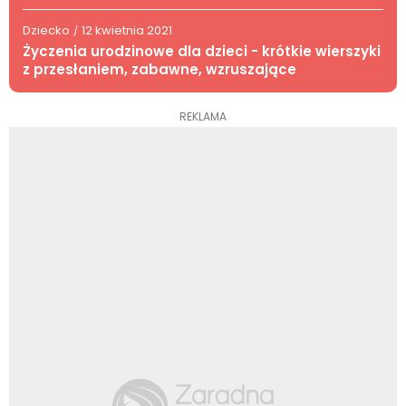
Dziecko
12 kwietnia 2021
/
Życzenia urodzinowe dla dzieci - krótkie wierszyki
z przesłaniem, zabawne, wzruszające
REKLAMA