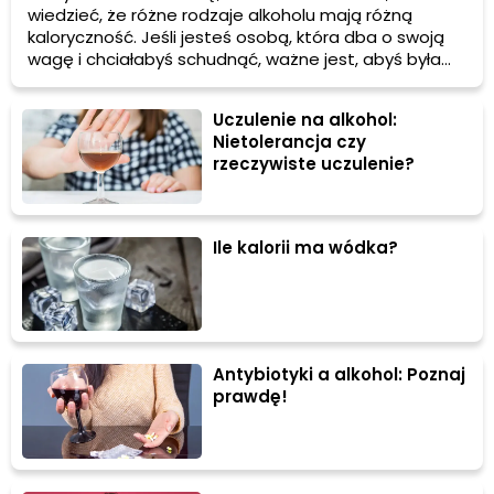
wiedzieć, że różne rodzaje alkoholu mają różną
kaloryczność. Jeśli jesteś osobą, która dba o swoją
wagę i chciałabyś schudnąć, ważne jest, abyś była
świadoma ilości kalorii, które spożywasz podczas picia
alkoholu. W tym artykule przedstawimy przelicznik
Uczulenie na alkohol:
kaloryczności dla różnych rodzajów alkoholu, abyś
Nietolerancja czy
mogła podjąć świadome decyzje dotyczące swojej
rzeczywiste uczulenie?
diety.
Ile kalorii ma wódka?
Antybiotyki a alkohol: Poznaj
prawdę!