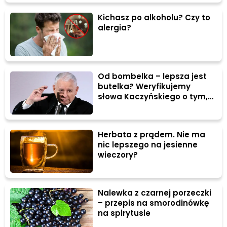
Kichasz po alkoholu? Czy to
alergia?
Od bombelka – lepsza jest
butelka? Weryfikujemy
słowa Kaczyńskiego o tym,
że to kobiety "dają w szyję"
Herbata z prądem. Nie ma
nic lepszego na jesienne
wieczory?
Nalewka z czarnej porzeczki
– przepis na smorodinówkę
na spirytusie