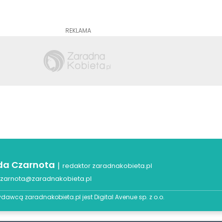
REKLAMA
a Czarnota
|
redaktor zaradnakobieta.pl
zarnota@zaradnakobieta.pl
dawcą zaradnakobieta.pl jest
Digital Avenue sp. z o.o.