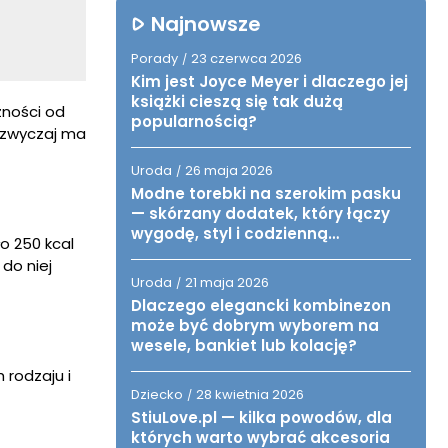
Najnowsze
Porady
23 czerwca 2026
/
Kim jest Joyce Meyer i dlaczego jej
książki cieszą się tak dużą
żności od
popularnością?
zazwyczaj ma
Uroda
26 maja 2026
/
Modne torebki na szerokim pasku
— skórzany dodatek, który łączy
wygodę, styl i codzienną
o 250 kcal
funkcjonalność
do niej
Uroda
21 maja 2026
/
Dlaczego elegancki kombinezon
może być dobrym wyborem na
wesele, bankiet lub kolację?
 rodzaju i
Dziecko
28 kwietnia 2026
/
StiuLove.pl — kilka powodów, dla
których warto wybrać akcesoria