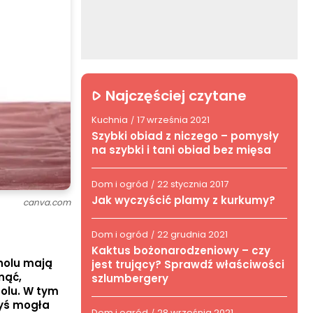
Najczęściej czytane
Kuchnia
17 września 2021
/
Szybki obiad z niczego – pomysły
na szybki i tani obiad bez mięsa
Dom i ogród
22 stycznia 2017
/
Jak wyczyścić plamy z kurkumy?
canva.com
Dom i ogród
22 grudnia 2021
/
Kaktus bożonarodzeniowy – czy
oholu mają
jest trujący? Sprawdź właściwości
nąć,
szlumbergery
holu. W tym
byś mogła
Dom i ogród
28 września 2021