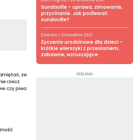
/
Sundaville – uprawa, zimowanie,
przycinanie. Jak podlewać
sundaville?
Dziecko
12 kwietnia 2021
/
Życzenia urodzinowe dla dzieci -
krótkie wierszyki z przesłaniem,
zabawne, wzruszające
REKLAMA
pamiętać, że
nie rzecz
owe czy piwa
czność