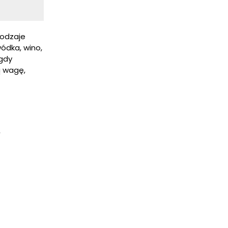
rodzaje
ódka, wino,
 gdy
ą wagę,
?