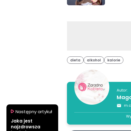
dieta
alkohol
kalorie
Autor:
Magd
m.c
Następny artykuł
Wy
Jaka jest
najzdrowsza