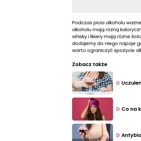
Podczas picia alkoholu ważne
alkoholu mają różną kalorycz
whisky i likiery mają różne il
dodajemy do niego napoje gaz
warto ograniczyć spożycie alk
Zobacz także
Uczulen
Co na 
Antybio