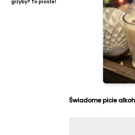
grzyby? To proste!
Świadome picie alko