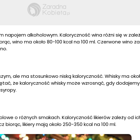
m napojem alkoholowym. Kaloryczność wina różni się w zale
biorąc, wino ma około 80-100 kcal na 100 ml. Czerwone wino 
ino.
szym, ale ma stosunkowo niską kaloryczność. Whisky ma okoł
ętać, że kaloryczność whisky może wzrosnąć, gdy dodajemy 
syropy.
oholowe o różnych smakach. Kaloryczność likierów zależy od ich
z biorąc, likiery mają około 250-350 kcal na 100 ml.