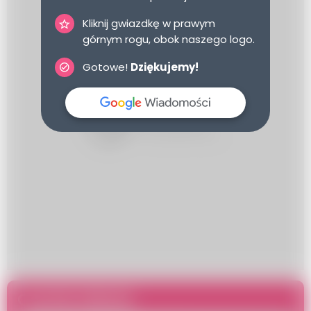
Kliknij gwiazdkę w prawym
górnym rogu, obok naszego logo.
Gotowe!
Dziękujemy!
Czytaj więcej