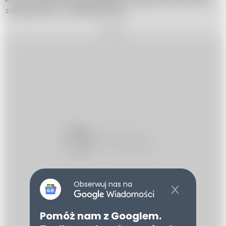
zrezygnować z codziennej pracy.
REKLAMA
Obserwuj nas na
Pomóż nam z Googlem.