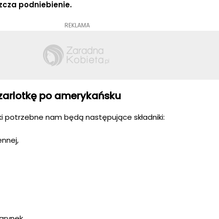
zcza podniebienie.
REKLAMA
szarlotkę po amerykańsku
ki potrzebne nam będą następujące składniki:
ennej,
tarynek,