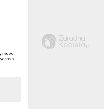
y masło.
zyczasie