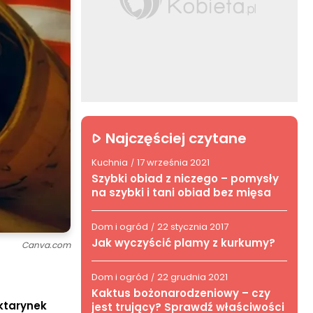
Najczęściej czytane
Kuchnia
17 września 2021
/
Szybki obiad z niczego – pomysły
na szybki i tani obiad bez mięsa
Dom i ogród
22 stycznia 2017
/
Jak wyczyścić plamy z kurkumy?
Canva.com
Dom i ogród
22 grudnia 2021
/
Kaktus bożonarodzeniowy – czy
ektarynek
jest trujący? Sprawdź właściwości