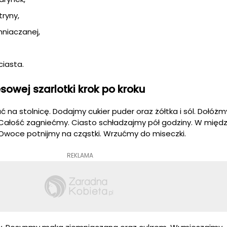
tryny,
emniaczanej,
ciasta.
owej szarlotki krok po kroku
 na stolnicę. Dodajmy cukier puder oraz żółtka i sól. Dołóżm
. Całość zagniećmy. Ciasto schładzajmy pół godziny. W międ
. Owoce potnijmy na cząstki. Wrzućmy do miseczki.
REKLAMA