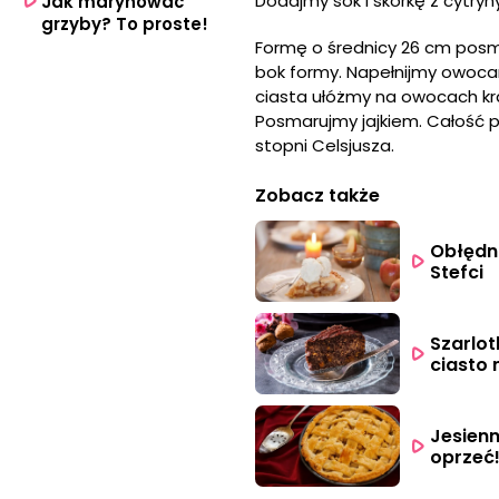
Dodajmy sok i skórkę z cytr
Jak marynować
grzyby? To proste!
Formę o średnicy 26 cm posm
bok formy. Napełnijmy owocam
ciasta ułóżmy na owocach kra
Posmarujmy jajkiem. Całość 
stopni Celsjusza.
Zobacz także
Obłędni
Stefci
Szarlot
ciasto 
Jesienn
oprzeć