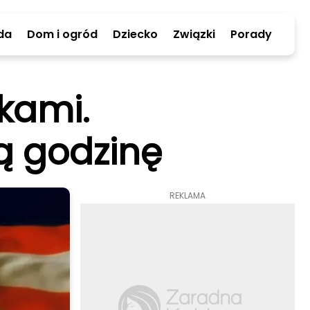
da
Dom i ogród
Dziecko
Związki
Porady
kami.
ą godzinę
REKLAMA