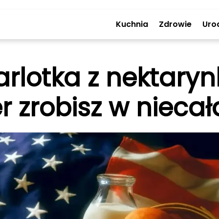
Kuchnia
Zdrowie
Uro
rlotka z nektaryn
 zrobisz w niecał