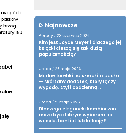
my spód i
z pasków
Najnowsze
y brzeg.
ratury 180
Porady
23 czerwca 2026
/
Kim jest Joyce Meyer i dlaczego jej
książki cieszą się tak dużą
popularnością?
abci 
Uroda
26 maja 2026
/
Modne torebki na szerokim pasku
— skórzany dodatek, który łączy
wygodę, styl i codzienną
alne 
funkcjonalność
Uroda
21 maja 2026
/
Dlaczego elegancki kombinezon
może być dobrym wyborem na
się 
wesele, bankiet lub kolację?