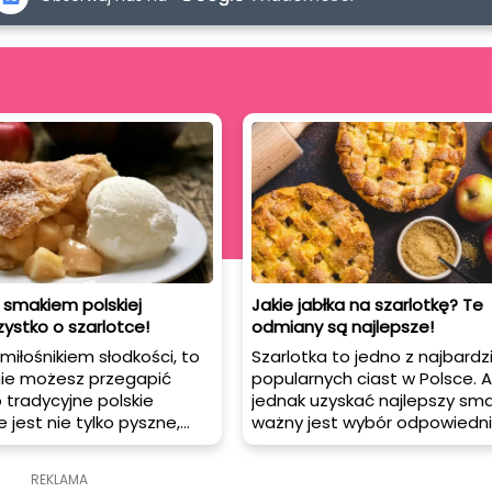
 smakiem polskiej
Jakie jabłka na szarlotkę? Te
zystko o szarlotce!
odmiany są najlepsze!
 miłośnikiem słodkości, to
Szarlotka to jedno z najbardzi
ie możesz przegapić
popularnych ciast w Polsce. 
o tradycyjne polskie
jednak uzyskać najlepszy sma
e jest nie tylko pyszne,
ważny jest wybór odpowiedn
a wiele właściwości
jabłek. W tym artykule dowiesz
ź jak
jakie jabłka na szarlotkę wybr
REKLAMA
ć ten pyszny deser!
uzyskać doskonały smak.