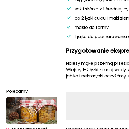
sok i skórka z 1 średniej cy
po 2 łyżki cukru i mąki zi
masło do formy,
1 jajko do posmarowania 
Przygotowanie ekspres
Należy mąkę pszenną przesiać
Wlejmy 1-2 łyżki zimnej wody
jabłka i nektarynki oczyśćmy
Polecamy