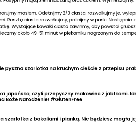
yny. Posypmy mąką ziemniaczaną oraz cukrem. Wymieszajmy.
arujmy masłem. Odetnijmy 2/3 ciasta, rozwałkujmy je, wylep
i. Resztę ciasta rozwałkujmy, potnijmy w paski. Następnie 
tkę. Wystające kawałki ciasta zawińmy, aby powstał grubsz
pieczmy około 49-51 minut w piekarniku nagrzanym do tempe
e pyszna szarlotka na kruchym cieście z przepisu prab
ka japońska, czyli przepyszny makowiec z jabłkami. Ide
na Boże Narodzenie! #GlutenFree
a szarlotka z bakaliami i pianką. Nie będziesz mogła jej 
!