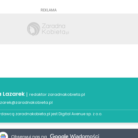
REKLAMA
a Lazarek
|
redaktor zaradnakobieta.pl
azarek@zaradnakobieta.pl
dawcą zaradnakobieta.pl jest
Digital Avenue sp. z o.o.
Obserwuj nas na