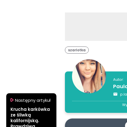
szarlotka
Autor:
Paul
p.l
Następny artykuł
Wy
Krucha karkówka
ze śliwką
kalifornijską.
Prawdziwa