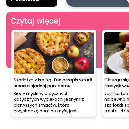
rozkosz dla
wymagających
Czytaj więcej
Szarlotka z kratką. Ten przepis skradł
Ciesząc się
serca niejednej pani domu
tradycji: ws
Kiedy myślimy o pysznych i
Jeśli jesteś
klasycznych wypiekach, jednym z
na pewno n
pierwszych smaków, które
szarlotki! T
przychodzą nam na myśl, jest
ciasto, któr
szarlotka. Prosty w przygotowaniu, a
ale także m
jednocześnie niezwykle smaczny
zdrowotnych. Sprawd
deser zdobył serca niejednej pani
przygotowa