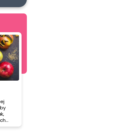
ej
Aby
k,
ich
 się,
ać, aby