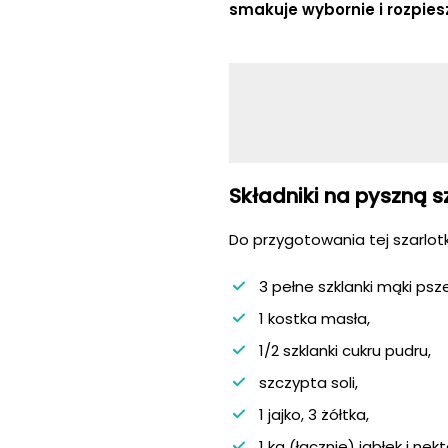
smakuje wybornie i rozpies
Składniki na pyszną 
Do przygotowania tej szarlot
3 pełne szklanki mąki psz
1 kostka masła,
1/2 szklanki cukru pudru,
szczypta soli,
1 jajko, 3 żółtka,
1 kg (łącznie) jabłek i nek