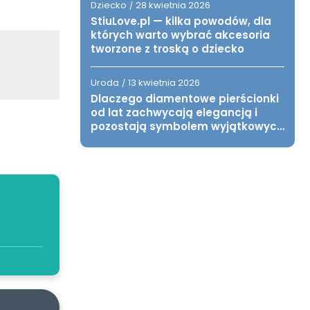
Dziecko
28 kwietnia 2026
/
StiuLove.pl — kilka powodów, dla
których warto wybrać akcesoria
tworzone z troską o dziecko
Uroda
13 kwietnia 2026
/
Dlaczego diamentowe pierścionki
od lat zachwycają elegancją i
pozostają symbolem wyjątkowych
chwil?