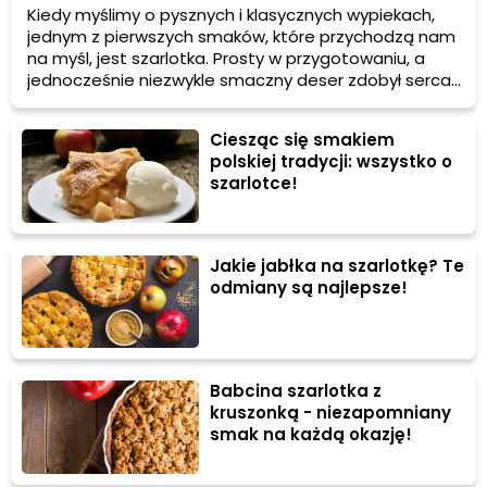
Kiedy myślimy o pysznych i klasycznych wypiekach,
jednym z pierwszych smaków, które przychodzą nam
na myśl, jest szarlotka. Prosty w przygotowaniu, a
jednocześnie niezwykle smaczny deser zdobył serca
niejednej pani domu na całym świecie. Wśród
różnorodnych wersji tego przysmaku, szarlotka z
Ciesząc się smakiem
kratką wyróżnia się swoim wyjątkowym wyglądem i
polskiej tradycji: wszystko o
niepowtarzalnym smakiem.
szarlotce!
Jakie jabłka na szarlotkę? Te
odmiany są najlepsze!
Babcina szarlotka z
kruszonką - niezapomniany
smak na każdą okazję!