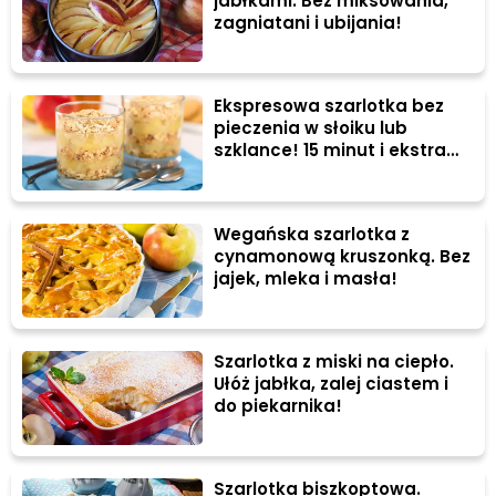
jabłkami. Bez miksowania,
zagniatani i ubijania!
Ekspresowa szarlotka bez
pieczenia w słoiku lub
szklance! 15 minut i ekstra
deser gotowy
Wegańska szarlotka z
cynamonową kruszonką. Bez
jajek, mleka i masła!
Szarlotka z miski na ciepło.
Ułóż jabłka, zalej ciastem i
do piekarnika!
Szarlotka biszkoptowa.