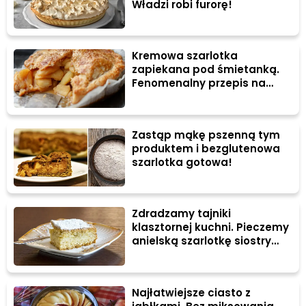
Władzi robi furorę!
Kremowa szarlotka
zapiekana pod śmietanką.
Fenomenalny przepis na
apple cream pie prosto z
USA
Zastąp mąkę pszenną tym
produktem i bezglutenowa
szarlotka gotowa!
Zdradzamy tajniki
klasztornej kuchni. Pieczemy
anielską szarlotkę siostry
Anieli
Najłatwiejsze ciasto z