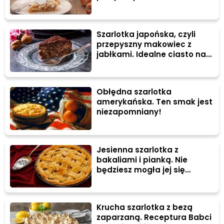
Szarlotka japońska, czyli
przepyszny makowiec z
jabłkami. Idealne ciasto na
Boże Narodzenie!
#GlutenFree
Obłędna szarlotka
amerykańska. Ten smak jest
niezapomniany!
Jesienna szarlotka z
bakaliami i pianką. Nie
będziesz mogła jej się
oprzeć!
Krucha szarlotka z bezą
zaparzaną. Receptura Babci