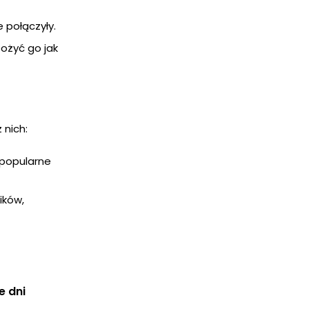
 połączyły.
ożyć go jak
 nich:
 popularne
ików,
e dni