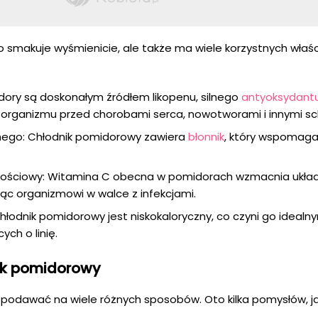
o smakuje wyśmienicie, ale także ma wiele korzystnych właś
dory są doskonałym źródłem likopenu, silnego
antyoksydant
rganizmu przed chorobami serca, nowotworami i innymi sc
nnego: Chłodnik pomidorowy zawiera
błonnik
, który wspomaga 
ściowy: Witamina C obecna w pomidorach wzmacnia ukła
c organizmowi w walce z infekcjami.
Chłodnik pomidorowy jest niskokaloryczny, co czyni go idealn
ch o linię.
ik pomidorowy
odawać na wiele różnych sposobów. Oto kilka pomysłów, j