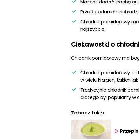
Możesz dodać trochę cuk
Przed podaniem schładzaj 
Chłodnik pomidorowy możn
najszybciej.
Ciekawostki o chłod
Chłodnik pomidorowy ma bogatą
Chłodnik pomidorowy to t
w wielu krajach, takich ja
Tradycyjnie chłodnik po
dlatego był popularny w o
Zobacz także
Przepis