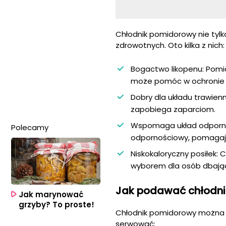
Chłodnik pomidorowy nie tylk
zdrowotnych. Oto kilka z nich:
Bogactwo likopenu: Pomi
może pomóc w ochronie o
Dobry dla układu trawie
zapobiega zaparciom.
Wspomaga układ odporno
Polecamy
odpornościowy, pomagają
Niskokaloryczny posiłek: 
wyborem dla osób dbający
Jak podawać chłodn
Jak marynować
grzyby? To proste!
Chłodnik pomidorowy można p
serwować: