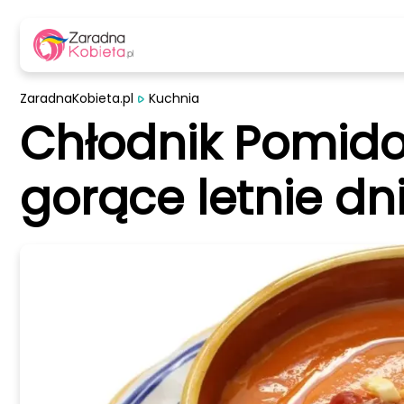
ZaradnaKobieta.pl
Kuchnia
Chłodnik Pomido
gorące letnie dn