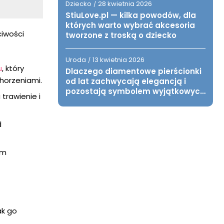
Dziecko
28 kwietnia 2026
/
StiuLove.pl — kilka powodów, dla
których warto wybrać akcesoria
ciwości
tworzone z troską o dziecko
Uroda
13 kwietnia 2026
/
u
, który
Dlaczego diamentowe pierścionki
horzeniami.
od lat zachwycają elegancją i
pozostają symbolem wyjątkowych
trawienie i
chwil?
d
ym
ak go