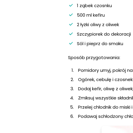
1 ząbek czosnku
500 ml kefiru
2 łyżki oliwy z oliwek
Szczypiorek do dekoracji
Sól i pieprz do smaku
Sposób przygotowania:
Pomidory umyj, pokrój na 
Ogórek, cebulę i czosnek 
Dodaj kefir, oliwę z oliwek,
Zmiksuj wszystkie składn
Przelej chłodnik do misk
Podawaj schłodzony chło