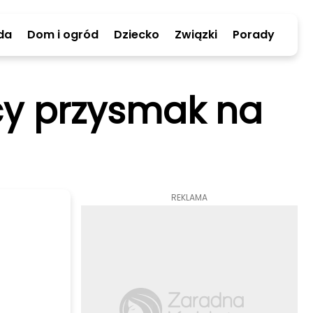
da
Dom i ogród
Dziecko
Związki
Porady
cy przysmak na
REKLAMA