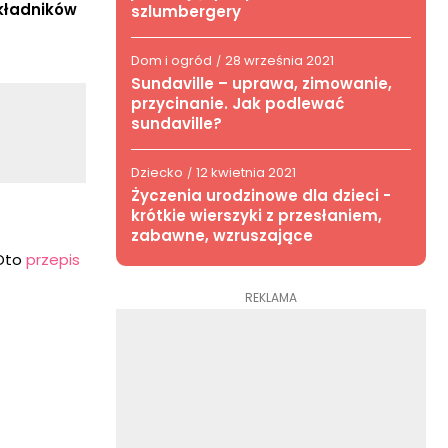
składników
szlumbergery
Dom i ogród
28 września 2021
/
Sundaville – uprawa, zimowanie,
przycinanie. Jak podlewać
sundaville?
Dziecko
12 kwietnia 2021
/
Życzenia urodzinowe dla dzieci -
krótkie wierszyki z przesłaniem,
zabawne, wzruszające
 Oto
przepis
REKLAMA