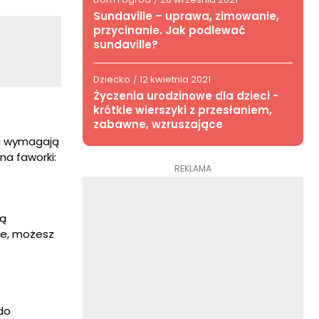
/
Sundaville – uprawa, zimowanie,
przycinanie. Jak podlewać
sundaville?
Dziecko
12 kwietnia 2021
/
Życzenia urodzinowe dla dzieci -
krótkie wierszyki z przesłaniem,
zabawne, wzruszające
ka wymagają
na faworki:
REKLAMA
ną
che, możesz
 do