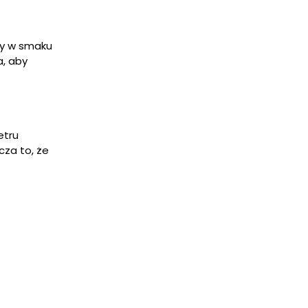
ny w smaku
a, aby
etru
cza to, że