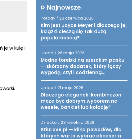
Najnowsze
Porady
23 czerwca 2026
/
Kim jest Joyce Meyer i dlaczego jej
książki cieszą się tak dużą
popularnością?
 je w kulę i
Uroda
26 maja 2026
/
Modne torebki na szerokim pasku
— skórzany dodatek, który łączy
wygodę, styl i codzienną
funkcjonalność
Uroda
21 maja 2026
aworki.
/
Dlaczego elegancki kombinezon
może być dobrym wyborem na
wesele, bankiet lub kolację?
Dziecko
28 kwietnia 2026
/
StiuLove.pl — kilka powodów, dla
których warto wybrać akcesoria