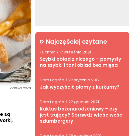
Najczęściej czytane
Kuchnia
17 września 2021
/
Szybki obiad z niczego – pomysły
na szybki i tani obiad bez mięsa
Dom i ogród
22 stycznia 2017
/
Jak wyczyścić plamy z kurkumy?
canva.com
Dom i ogród
22 grudnia 2021
/
Kaktus bożonarodzeniowy – czy
re są
jest trujący? Sprawdź właściwości
worki,
szlumbergery
Dom i ogród
28 września 2021