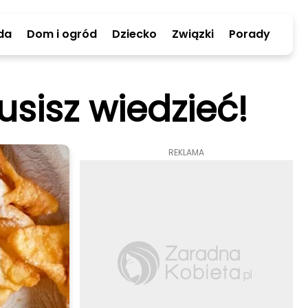
da
Dom i ogród
Dziecko
Związki
Porady
usisz wiedzieć!
REKLAMA