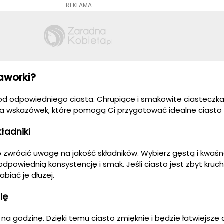
REKLAMA
faworki?
 od odpowiedniego ciasta. Chrupiące i smakowite ciastecz
ilka wskazówek, które pomogą Ci przygotować idealne ciasto 
ładniki
o zwrócić uwagę na jakość składników. Wybierz gęstą i kwaś
odpowiednią konsystencję i smak. Jeśli ciasto jest zbyt kru
biać je dłużej.
lę
e na godzinę. Dzięki temu ciasto zmięknie i będzie łatwiejsze