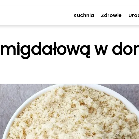
Kuchnia
Zdrowie
Uro
ę migdałową w do