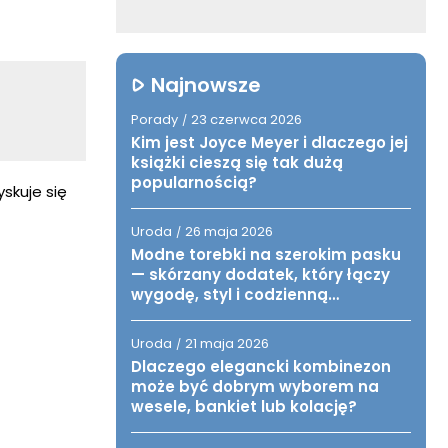
Najnowsze
Porady
23 czerwca 2026
/
Kim jest Joyce Meyer i dlaczego jej
książki cieszą się tak dużą
popularnością?
yskuje się
Uroda
26 maja 2026
/
Modne torebki na szerokim pasku
— skórzany dodatek, który łączy
wygodę, styl i codzienną
funkcjonalność
Uroda
21 maja 2026
/
Dlaczego elegancki kombinezon
może być dobrym wyborem na
wesele, bankiet lub kolację?