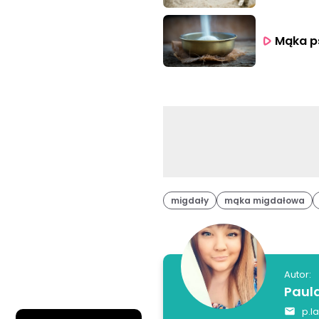
Mąka p
migdały
mąka migdałowa
Autor:
Paul
p.l