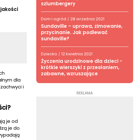
szlumbergery
jakości
Dom i ogród
28 września 2021
/
Sundaville – uprawa, zimowanie,
przycinanie. Jak podlewać
sundaville?
Dziecko
12 kwietnia 2021
/
Życzenia urodzinowe dla dzieci -
krótkie wierszyki z przesłaniem,
ch
zabawne, wzruszające
alnym dla
zachwyci i
REKLAMA
ści?
ją je od
dzą je do
wypadają