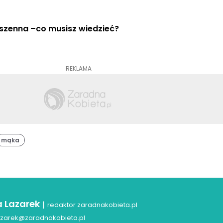
szenna –co musisz wiedzieć?
REKLAMA
mąka
a Lazarek
|
redaktor zaradnakobieta.pl
azarek@zaradnakobieta.pl