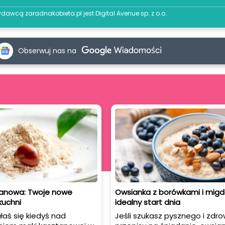
dawcą zaradnakobieta.pl jest
Digital Avenue sp. z o.o.
Obserwuj nas na
anowa: Twoje nowe
Owsianka z borówkami i migd
kuchni
idealny start dnia
aś się kiedyś nad
Jeśli szukasz pysznego i zdr