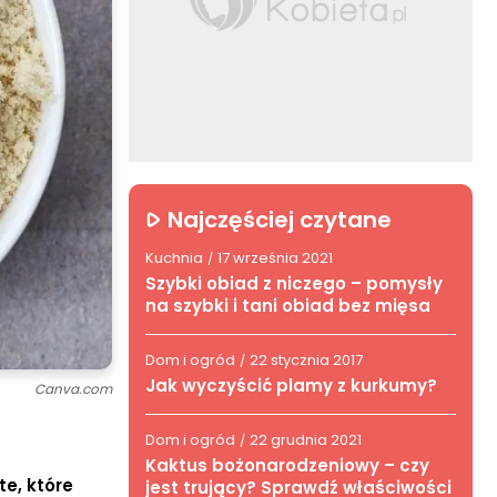
Najczęściej czytane
Kuchnia
17 września 2021
/
Szybki obiad z niczego – pomysły
na szybki i tani obiad bez mięsa
Dom i ogród
22 stycznia 2017
/
Jak wyczyścić plamy z kurkumy?
Canva.com
Dom i ogród
22 grudnia 2021
/
Kaktus bożonarodzeniowy – czy
e, które
jest trujący? Sprawdź właściwości