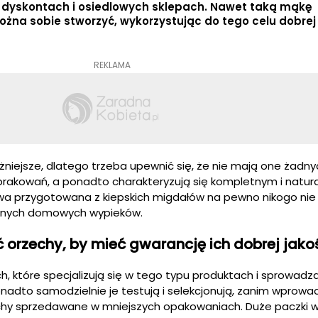
 dyskontach i osiedlowych sklepach. Nawet taką mąkę
żna sobie stworzyć, wykorzystując do tego celu dobrej 
REKLAMA
żniejsze, dlatego trzeba upewnić się, że nie mają one żadny
brakowań, a ponadto charakteryzują się kompletnym i natur
a przygotowana z kiepskich migdałów na pewno nikogo nie 
anych domowych wypieków.
orzechy, by mieć gwarancję ich dobrej jako
h, które specjalizują się w tego typu produktach i sprowadza
adto samodzielnie je testują i selekcjonują, zanim wprowa
chy sprzedawane w mniejszych opakowaniach. Duże paczki 