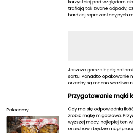
korzystniej pod względem ek
trafiają tak zwane odpady, c
bardziej reprezentacyjnych 
Jeszcze gorsze będą natomia
sortu. Ponadto opakowanie na
orzechy są mocno wrażliwe n
Przygotowanie mąki k
Gdy ma się odpowiednią ilość
Polecamy
zrobić mąkę migdałowa. Przyd
wyższej mocy, najlepiej ten w
orzechów i będzie mógł prac