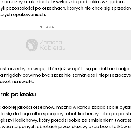
onomicznym, ale niestety wyłącznie pod takim względem, bo
zyli pozostałości po orzechach, których nie chce się sprzed
małych opakowaniach.
REKLAMA
st orzechy na wagę, które już w ogóle są produktami najg
 migdały powinno być szczelnie zamknięte i nieprzezroczys
awet na światło.
rok po kroku
 dobrej jakości orzechów, można w końcu zadać sobie pytani
a się do tego albo specjalny robot kuchenny, albo po prost
iększy i kielichowy, który poradzi sobie ze zmieleniem tward
ować na pełnych obrotach przez dłuższy czas bez skutków 