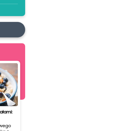
ałami:
owego