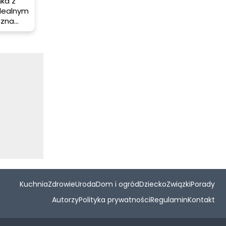
nka z
idealnym
czna
ię na
rówkami
Kuchnia
Zdrowie
Uroda
Dom i ogród
Dziecko
Związki
Porady
Autorzy
Polityka prywatności
Regulamin
Kontakt