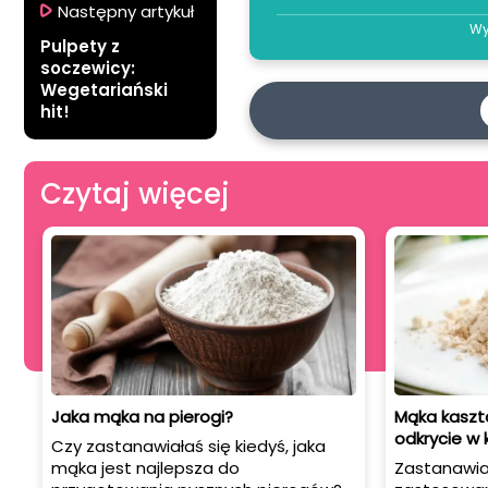
Następny artykuł
Wy
Pulpety z
soczewicy:
Wegetariański
hit!
Czytaj więcej
Jaka mąka na pierogi?
Mąka kaszt
odkrycie w 
Czy zastanawiałaś się kiedyś, jaka
mąka jest najlepsza do
Zastanawiał