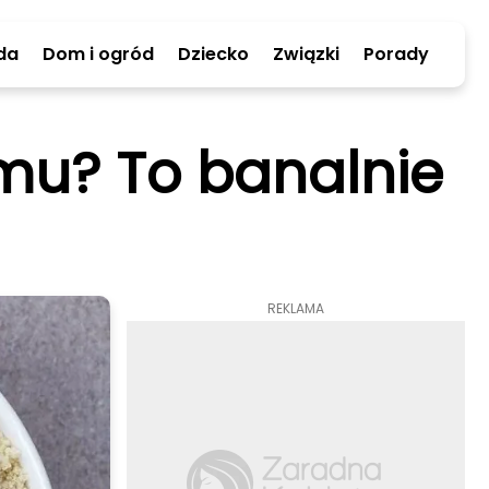
da
Dom i ogród
Dziecko
Związki
Porady
mu? To banalnie
REKLAMA