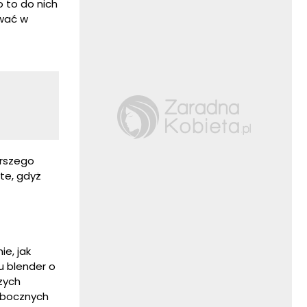
 to do nich
awać w
orszego
te, gdyż
e, jak
u blender o
szych
ubocznych