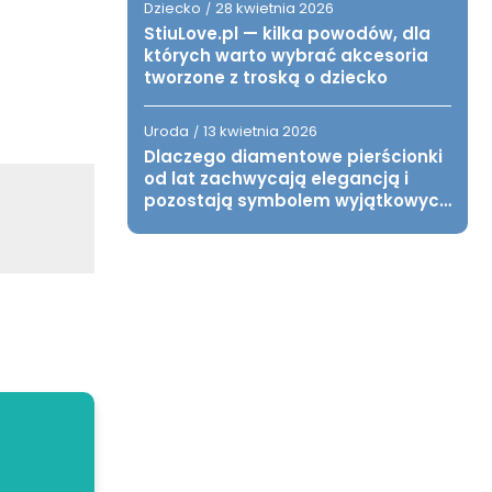
Dziecko
28 kwietnia 2026
/
StiuLove.pl — kilka powodów, dla
których warto wybrać akcesoria
tworzone z troską o dziecko
Uroda
13 kwietnia 2026
/
Dlaczego diamentowe pierścionki
od lat zachwycają elegancją i
pozostają symbolem wyjątkowych
chwil?