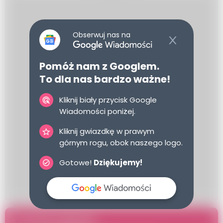
Obserwuj nas na
Pomóż nam z Googlem.
To dla nas bardzo ważne!
Kliknij biały przycisk Google
Wiadomości poniżej.
Kliknij gwiazdkę w prawym
górnym rogu, obok naszego logo.
Gotowe!
Dziękujemy!
Czytaj więcej