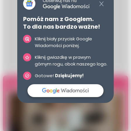
Obserwuj nas na
Pomóż nam z Googlem.
To dla nas bardzo ważne!
Kliknij biały przycisk Google
Wiadomości poniżej.
Kliknij gwiazdkę w prawym
górnym rogu, obok naszego logo.
Gotowe!
Dziękujemy!
Czytaj więcej