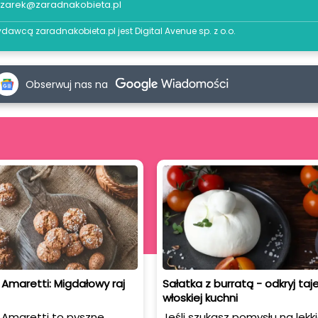
azarek@zaradnakobieta.pl
dawcą zaradnakobieta.pl jest
Digital Avenue sp. z o.o.
Obserwuj nas na
Amaretti: Migdałowy raj
Sałatka z burratą - odkryj ta
włoskiej kuchni
 Amaretti to pyszne
Jeśli szukasz pomysłu na lekki