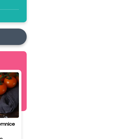
jemnice
e,