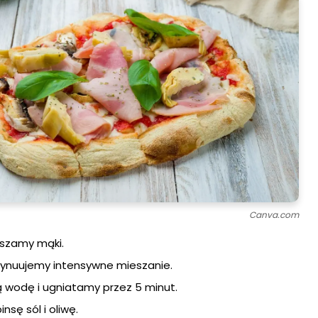
Canva.com
eszamy mąki.
tynuujemy intensywne mieszanie.
 wodę i ugniatamy przez 5 minut.
sę sól i oliwę.