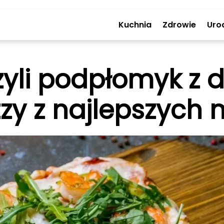
Kuchnia
Zdrowie
Uro
zyli podpłomyk z 
zzy z najlepszych 