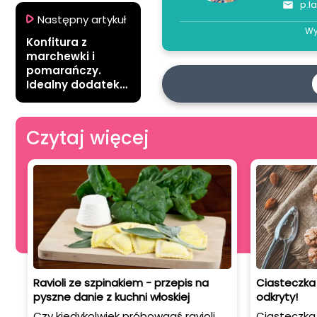
p.l
Następny artykuł
Wy
Konfitura z
marchewki i
pomarańczy.
Idealny dodatek
do zimowych
ciast
Czytaj więcej
Ravioli ze szpinakiem - przepis na
Ciasteczka 
pyszne danie z kuchni włoskiej
odkryty!
Czy kiedykolwiek próbowaaś ravioli
Ciasteczka