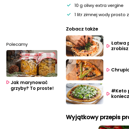
10 g oliwy extra vergine
1 litr zimnej wody prosto 
Zobacz także
Łatwa p
Polecamy
zrobisz
Chrupią
Jak marynować
grzyby? To proste!
#Keto p
koniecz
Wyjątkowy przepis pr