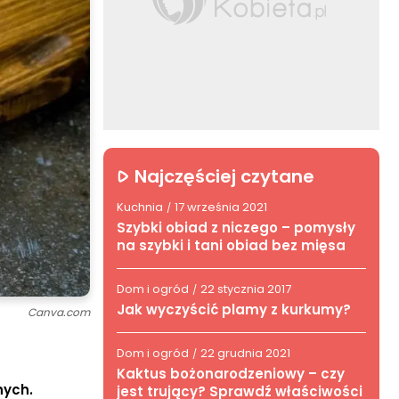
Najczęściej czytane
Kuchnia
17 września 2021
/
Szybki obiad z niczego – pomysły
na szybki i tani obiad bez mięsa
Dom i ogród
22 stycznia 2017
/
Jak wyczyścić plamy z kurkumy?
Canva.com
Dom i ogród
22 grudnia 2021
/
Kaktus bożonarodzeniowy – czy
nych.
jest trujący? Sprawdź właściwości