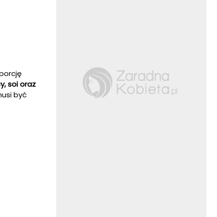
porcję
, soi oraz
usi być