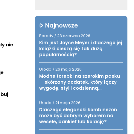
Najnowsze
Porady
23 czerwca 2026
/
Kim jest Joyce Meyer i dlaczego jej
y nie 
książki cieszą się tak dużą
popularnością?
Uroda
26 maja 2026
/
je
Modne torebki na szerokim pasku
— skórzany dodatek, który łączy
wygodę, styl i codzienną
funkcjonalność
buj 
Uroda
21 maja 2026
/
Dlaczego elegancki kombinezon
może być dobrym wyborem na
wesele, bankiet lub kolację?