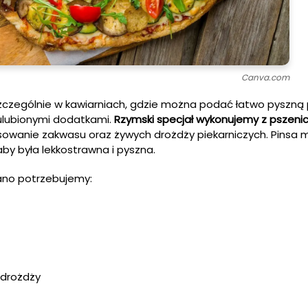
Canva.com
szczególnie w kawiarniach, gdzie można podać łatwo pyszną 
z ulubionymi dodatkami.
Rzymski specjał wykonujemy z pszenicy
owanie zakwasu oraz żywych drożdży piekarniczych. Pinsa m
y była lekkostrawna i pyszna.
ano potrzebujemy:
 drożdży