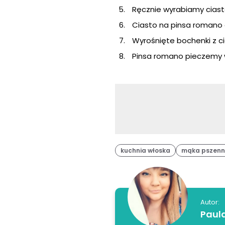
Ręcznie wyrabiamy cias
Ciasto na pinsa romano 
Wyrośnięte bochenki z c
Pinsa romano pieczemy w
kuchnia włoska
mąka pszen
Autor:
Paul