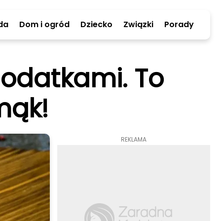
da
Dom i ogród
Dziecko
Związki
Porady
dodatkami. To
mąk!
REKLAMA