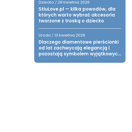
Dziecko
28 kwietnia 2026
/
StiuLove.pl — kilka powodów, dla
których warto wybrać akcesoria
tworzone z troską o dziecko
Uroda
13 kwietnia 2026
/
Dlaczego diamentowe pierścionki
od lat zachwycają elegancją i
pozostają symbolem wyjątkowych
chwil?