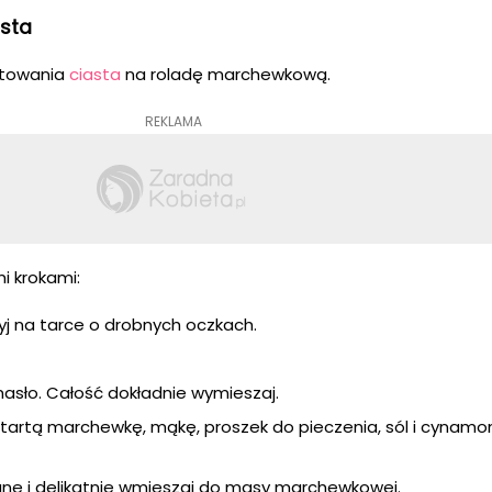
asta
otowania
ciasta
na roladę marchewkową.
REKLAMA
i krokami:
yj na tarce o drobnych oczkach.
 masło. Całość dokładnie wymieszaj.
startą marchewkę, mąkę, proszek do pieczenia, sól i cynamo
ianę i delikatnie wmieszaj do masy marchewkowej.