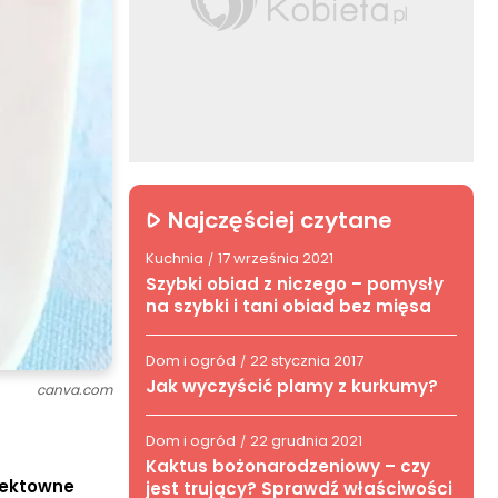
Najczęściej czytane
Kuchnia
17 września 2021
/
Szybki obiad z niczego – pomysły
na szybki i tani obiad bez mięsa
Dom i ogród
22 stycznia 2017
/
Jak wyczyścić plamy z kurkumy?
canva.com
Dom i ogród
22 grudnia 2021
/
Kaktus bożonarodzeniowy – czy
fektowne
jest trujący? Sprawdź właściwości