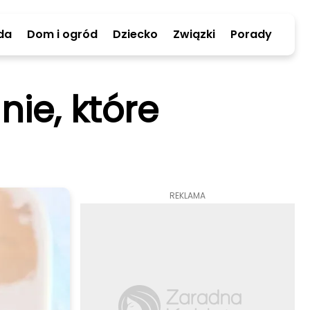
da
Dom i ogród
Dziecko
Związki
Porady
ie, które
REKLAMA