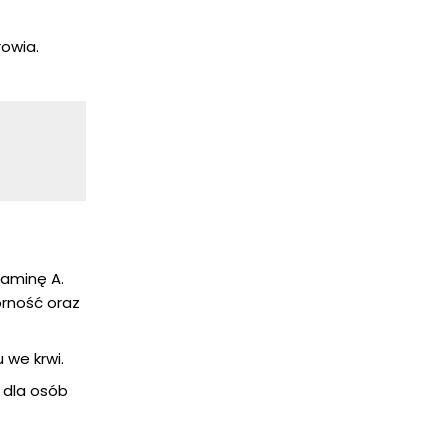
rowia.
taminę A.
rność oraz
 we krwi.
 dla osób