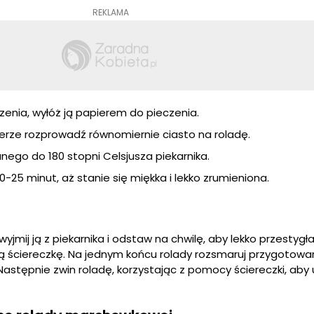
REKLAMA
zenia, wyłóż ją papierem do pieczenia.
rze rozprowadź równomiernie ciasto na roladę.
ego do 180 stopni Celsjusza piekarnika.
0-25 minut, aż stanie się miękka i lekko zrumieniona.
yjmij ją z piekarnika i odstaw na chwilę, aby lekko przestygł
tą ściereczkę. Na jednym końcu rolady rozsmaruj przygotow
Następnie zwin roladę, korzystając z pomocy ściereczki, aby