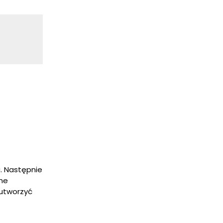
a. Następnie
ane
 utworzyć