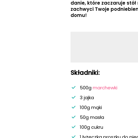
danie, które zaczaruje stół
zachwyci Twoje podniebien
domu!
Składniki:
500g
marchewki
3 jajka
100g mąki
50g masła
100g cukru
1 łyżeczka proszku do pie