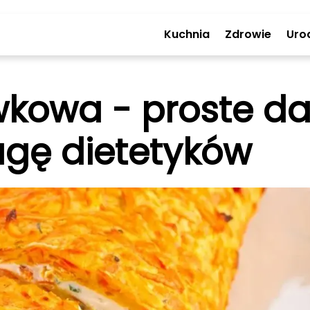
Kuchnia
Zdrowie
Uro
owa - proste dan
agę dietetyków