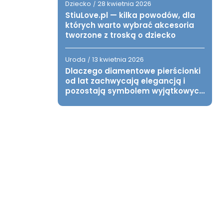
Dziecko
28 kwietnia 2026
/
StiuLove.pl — kilka powodów, dla
których warto wybrać akcesoria
tworzone z troską o dziecko
Uroda
13 kwietnia 2026
/
Dlaczego diamentowe pierścionki
od lat zachwycają elegancją i
pozostają symbolem wyjątkowych
chwil?