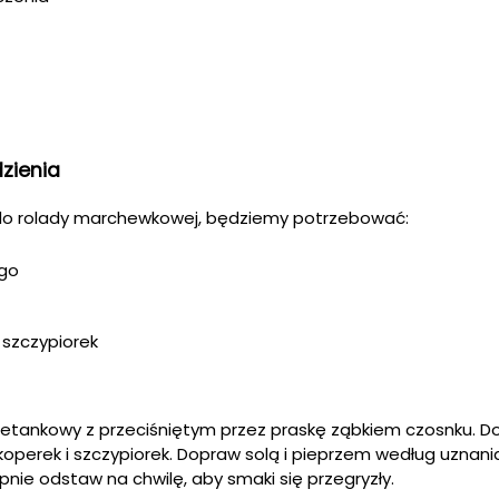
dzienia
do rolady marchewkowej, będziemy potrzebować:
go
, szczypiorek
etankowy z przeciśniętym przez praskę ząbkiem czosnku. D
 koperek i szczypiorek. Dopraw solą i pieprzem według uznan
nie odstaw na chwilę, aby smaki się przegryzły.