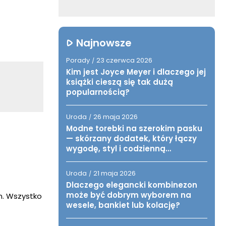
Najnowsze
Porady
23 czerwca 2026
/
Kim jest Joyce Meyer i dlaczego jej
książki cieszą się tak dużą
popularnością?
Uroda
26 maja 2026
/
Modne torebki na szerokim pasku
— skórzany dodatek, który łączy
wygodę, styl i codzienną
funkcjonalność
Uroda
21 maja 2026
/
Dlaczego elegancki kombinezon
może być dobrym wyborem na
n. Wszystko
wesele, bankiet lub kolację?