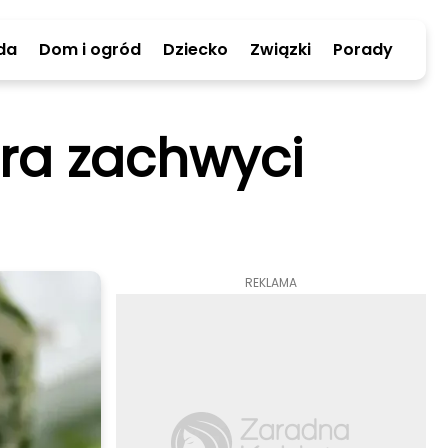
da
Dom i ogród
Dziecko
Związki
Porady
óra zachwyci
REKLAMA