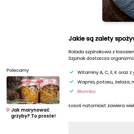
Jakie są zalety spoż
Rolada szpinakowa z łososiem
Szpinak dostarcza organizmow
Polecamy
Witaminy A, C, E, K oraz z
Wapnia, potasu, żelaza,
Błonnika
Łosoś natomiast zawiera wiele
Jak marynować
grzyby? To proste!