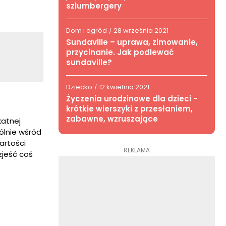
szlumbergery
Dom i ogród
28 września 2021
/
Sundaville – uprawa, zimowanie,
przycinanie. Jak podlewać
sundaville?
Dziecko
12 kwietnia 2021
/
Życzenia urodzinowe dla dzieci -
krótkie wierszyki z przesłaniem,
zabawne, wzruszające
katnej
ólnie wśród
artości
REKLAMA
zjeść coś