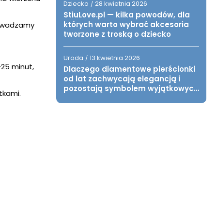
Dziecko
28 kwietnia 2026
/
StiuLove.pl — kilka powodów, dla
których warto wybrać akcesoria
rowadzamy
tworzone z troską o dziecko
Uroda
13 kwietnia 2026
/
-25 minut,
Dlaczego diamentowe pierścionki
od lat zachwycają elegancją i
pozostają symbolem wyjątkowych
tkami.
chwil?