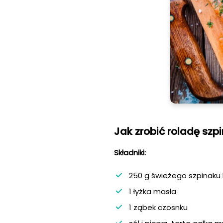
Jak zrobić roladę sz
Składniki:
250 g świeżego szpinaku
1 łyżka masła
1 ząbek czosnku