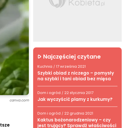
Najczęściej czytane
Kuchnia
17 września 2021
/
Szybki obiad z niczego – pomysły
na szybki i tani obiad bez mięsa
Dom i ogród
22 stycznia 2017
/
Jak wyczyścić plamy z kurkumy?
canva.com
Dom i ogród
22 grudnia 2021
/
Kaktus bożonarodzeniowy – czy
stsze
jest trujący? Sprawdź właściwości