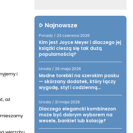
Najnowsze
Porady
23 czerwca 2026
/
Kim jest Joyce Meyer i dlaczego jej
książki cieszą się tak dużą
popularnością?
Uroda
26 maja 2026
/
myjemy i
Modne torebki na szerokim pasku
— skórzany dodatek, który łączy
wygodę, styl i codzienną
funkcjonalność
t, aż
Uroda
21 maja 2026
/
Dlaczego elegancki kombinezon
może być dobrym wyborem na
i mieszamy
wesele, bankiet lub kolację?
na wierzchu