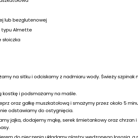
 muszkatołowa
nej lub bezglutenowej
 typu Almette
e słoiczka
amy na sitku i odciskamy z nadmiaru wody. Świeży szpinak 
ą kostkę i podsmażamy na maśle.
ieprz oraz gałkę muszkatołową i smażymy przez około 5 minu
pnie odstawiamy do ostygnięcia.
jamy jajka, dodajemy mąkę, serek śmietankowy oraz chrzan 
masy.
ierem do pieczenia układamy plastry wędzonego łososia, a 