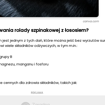
canva.com
ywania rolady szpinakowej z łososiem?
 jest jednym z tych dań, które można jeść bez wyrzutów su
i wiele składników odżywczych, w tym m.in.:
 grupy B
 magnezu, manganu i fosforu
 cennych dla zdrowia składników, takich jak:
REKLAMA