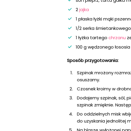
sól i pieprz, tarta gałka
2
jajka
1 płaska łyżki mąki pszen
1/2 serka śmietankowego
1 łyżka tartego
chrzanu
z
100 g wędzonego łososia
Sposób przygotowania:
Szpinak mrożony rozmraż
osuszamy.
Czosnek kroimy w drobn
Dodajemy szpinak, sól, p
szpinak zmięknie. Nastę
Do oddzielnych misk wbi
do uzyskania jednolitej 
Na blasze wyłożonej pap