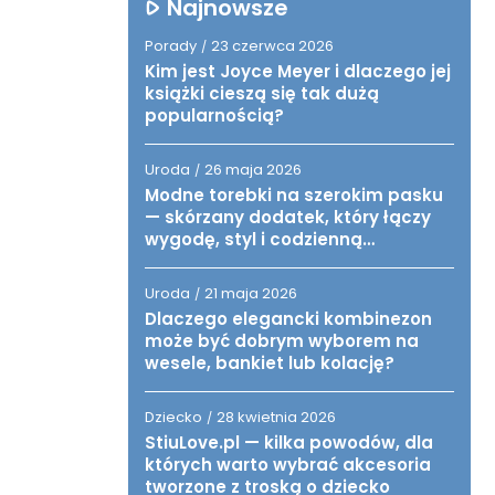
Najnowsze
Porady
23 czerwca 2026
/
Kim jest Joyce Meyer i dlaczego jej
książki cieszą się tak dużą
popularnością?
Uroda
26 maja 2026
/
Modne torebki na szerokim pasku
— skórzany dodatek, który łączy
wygodę, styl i codzienną
funkcjonalność
Uroda
21 maja 2026
/
Dlaczego elegancki kombinezon
może być dobrym wyborem na
wesele, bankiet lub kolację?
Dziecko
28 kwietnia 2026
/
StiuLove.pl — kilka powodów, dla
których warto wybrać akcesoria
tworzone z troską o dziecko