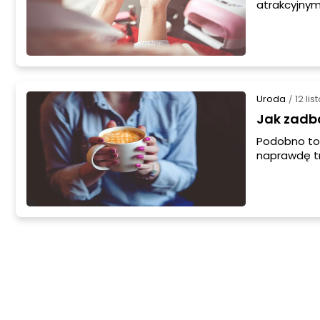
atrakcyjny
detale będ
wyrazem ins
niezbędne b
choć ich n
Uroda
12 li
/
Jak zadb
Podobno to 
naprawdę tr
czy wiatr wc