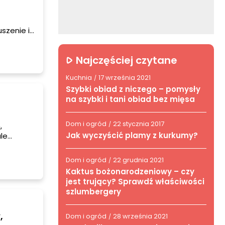
szenie i
ym, jak i
bieg
Najczęściej czytane
Kuchnia
17 września 2021
/
Szybki obiad z niczego – pomysły
na szybki i tani obiad bez mięsa
Dom i ogród
22 stycznia 2017
/
,
Jak wyczyścić plamy z kurkumy?
le
żelowy i
Dom i ogród
22 grudnia 2021
/
Kaktus bożonarodzeniowy – czy
jest trujący? Sprawdź właściwości
szlumbergery
,
Dom i ogród
28 września 2021
/