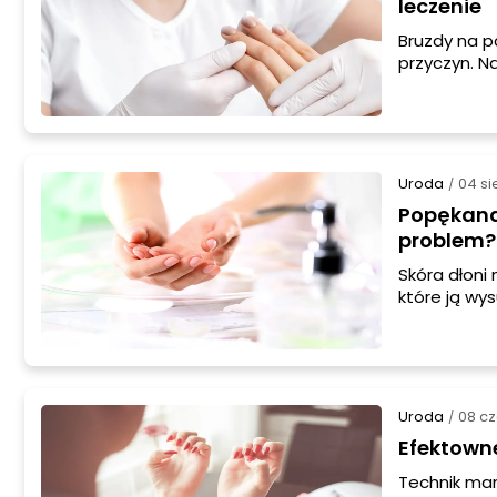
leczenie
Bruzdy na 
przyczyn. N
lub niedobo
bruzd na paz
dbać.
Uroda
04 si
/
Popękana 
problem?
Skóra dłoni
które ją wys
nawet chwil
dolegliwośc
koniecznie 
Uroda
08 c
/
Efektown
Technik man