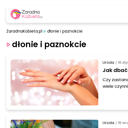
ZaradnaKobieta.pl
dłonie i paznokcie
dłonie i paznokcie
Uroda
16 st
/
Jak dbać 
Czy zastana
wiele czynn
czy częste 
skóry dłoni
kilka prosty
Uroda
16 wr
/