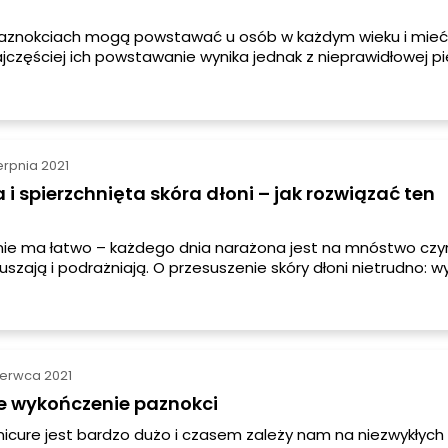
paznokciach mogą powstawać u osób w każdym wieku i mieć
ajczęściej ich powstawanie wynika jednak z nieprawidłowej pi
ru niektórych witamin czy pierwiastków. Wyróżniamy dwa ro
nokciach — poprzeczne i pionowe. Jak sobie z nimi radzić i j
erpnia 2021
i spierzchnięta skóra dłoni – jak rozwiązać ten
 nie ma łatwo – każdego dnia narażona jest na mnóstwo czy
uszają i podrażniają. O przesuszenie skóry dłoni nietrudno: w
a nieuwagi, by przez dłuższy czas borykać się z nieprzyjemn
iami. Jak radzić sobie z suchą skórą dłoni? Podpowiadamy, n
musisz zwrócić uwagę!
zerwca 2021
e wykończenie paznokci
icure jest bardzo dużo i czasem zależy nam na niezwykłych