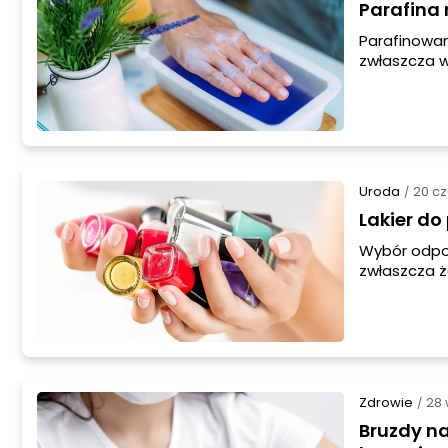
Parafina 
Parafinowani
zwłaszcza w
szorstkość.
w domu. W t
parafinowy n
Uroda
20 c
/
Lakier do
Wybór odpo
zwłaszcza ż
omówię trzy
tradycyjny.
Zdrowie
28 
/
Bruzdy n