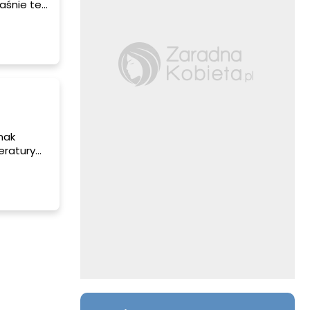
aśnie te
ć
adkach
glądu,
nak
eratury