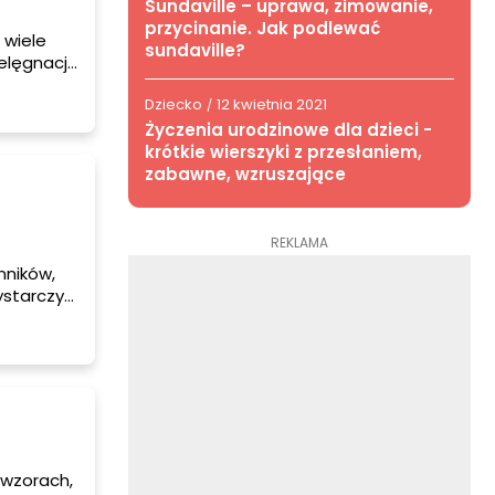
Sundaville – uprawa, zimowanie,
przycinanie. Jak podlewać
 wiele
sundaville?
elęgnacji
dzaje
Dziecko
12 kwietnia 2021
ak o nie
/
Życzenia urodzinowe dla dzieci -
krótkie wierszyki z przesłaniem,
zabawne, wzruszające
REKLAMA
nników,
ystarczy
ymi
a co
 wzorach,