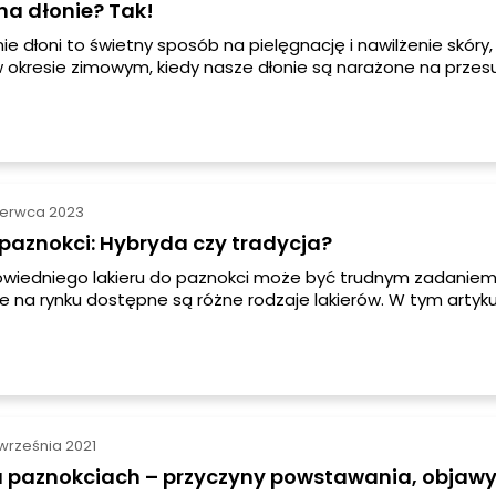
na dłonie? Tak!
e dłoni to świetny sposób na pielęgnację i nawilżenie skóry,
 okresie zimowym, kiedy nasze dłonie są narażone na przesu
 Zabieg ten można wykonać zarówno w gabinecie kosmetyczn
ym artykule dowiesz się, jak samodzielnie przeprowadzić za
a dłonie, korzystając z parafiniarki i parafiny kosmetycznej.
zerwca 2023
 paznokci: Hybryda czy tradycja?
wiedniego lakieru do paznokci może być trudnym zadaniem
e na rynku dostępne są różne rodzaje lakierów. W tym artyku
 najpopularniejsze rodzaje lakierów do paznokci: hybrydowy, 
września 2021
a paznokciach – przyczyny powstawania, objawy