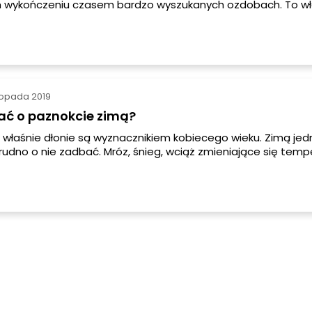
m wykończeniu czasem bardzo wyszukanych ozdobach. To wł
ą przykuwać uwagę do pięknych dłoni. Tym samym mogą by
piracji, określonego stylu czy też nawet okazji. W wielu wyp
ędą folie transferowe. To najprostszy sposób na zmianę wy
akładanie wymaga pewnej wprawy.
stopada 2019
ać o paznokcie zimą?
właśnie dłonie są wyznacznikiem kobiecego wieku. Zimą jed
udno o nie zadbać. Mróz, śnieg, wciąż zmieniające się temp
ale ich nie oszczędzają.