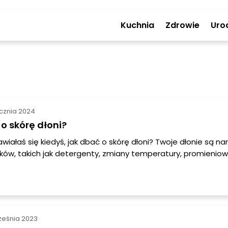
Kuchnia
Zdrowie
Uro
ycznia 2024
o skórę dłoni?
wiałaś się kiedyś, jak dbać o skórę dłoni? Twoje dłonie są n
ików, takich jak detergenty, zmiany temperatury, promienio
mycie. Dlatego ważne jest, aby zadbać o odpowiednią pielę
, aby utrzymać je w dobrej kondycji. W tym artykule podpowi
ch, ale skutecznych sposobów, jak dbać o skórę dłoni.
ześnia 2023