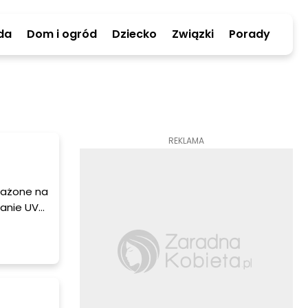
da
Dom i ogród
Dziecko
Związki
Porady
REKLAMA
arażone na
wanie UV
gnację
emy Ci