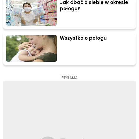
Jak dbać o siebie w okresie
połogu?
Wszystko o połogu
REKLAMA