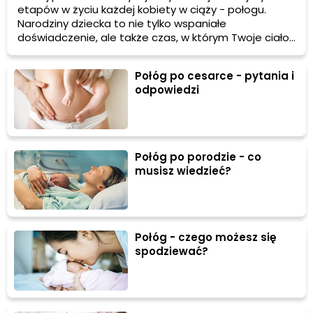
etapów w życiu każdej kobiety w ciąży - połogu.
Narodziny dziecka to nie tylko wspaniałe
doświadczenie, ale także czas, w którym Twoje ciało
przechodzi wiele zmian i powraca do stanu sprzed
ciąży. W tym artykule dowiesz się, jak długo trwa
Połóg po cesarce - pytania i
połóg, jakie problemy mogą się pojawić i jak sobie z
odpowiedzi
nimi radzić. Gotowa? Zaczynamy!
Połóg po porodzie - co
musisz wiedzieć?
Połóg - czego możesz się
spodziewać?