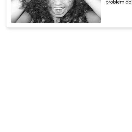
problem doty
ani PTSD (z
współistnie
człowieka. 
zwyczajowo 
które osoba 