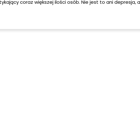
kający coraz większej ilości osób. Nie jest to ani depresja, 
espół stresu pourazowego), jest to choroba znacznie głębsz
jąca podskórnie ze wszystkimi pragnieniami i myślami daneg
Z reguły nie powinno się jej nawet nazywać chorobą, gdyż jej
nazywane w psychiatrii głęboko zakorzenione wzorce post
stosuje w starciu z rzeczywistością i w kontaktach z innymi 