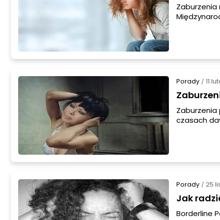
Zaburzenia 
Międzynarod
ICD-10 oraz
przynajmnie
odmienna. 
występowani
Porady
11 l
/
Zaburzeni
Zaburzenia 
czasach da
pewne usys
zewnętrzneg
Urojenia te
występują t
Porady
25 l
/
Jak radzi
Borderline 