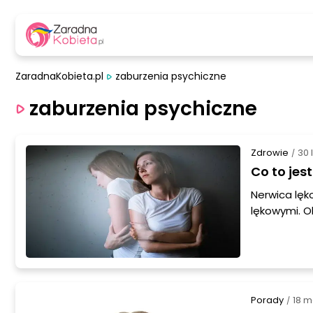
ZaradnaKobieta.pl
zaburzenia psychiczne
zaburzenia psychiczne
Zdrowie
30 
/
Co to jes
Nerwica lęk
lękowymi. O
obrazu chor
dysfunkcją 
emocjonaln
Porady
18 m
/