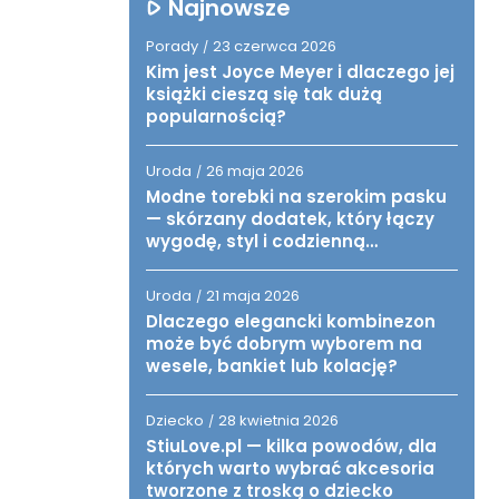
Najnowsze
Porady
23 czerwca 2026
/
Kim jest Joyce Meyer i dlaczego jej
książki cieszą się tak dużą
popularnością?
Uroda
26 maja 2026
/
Modne torebki na szerokim pasku
— skórzany dodatek, który łączy
wygodę, styl i codzienną
funkcjonalność
Uroda
21 maja 2026
/
Dlaczego elegancki kombinezon
może być dobrym wyborem na
wesele, bankiet lub kolację?
Dziecko
28 kwietnia 2026
/
StiuLove.pl — kilka powodów, dla
których warto wybrać akcesoria
tworzone z troską o dziecko