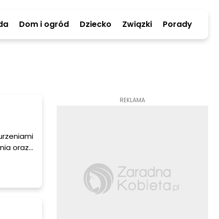
da
Dom i ogród
Dziecko
Związki
Porady
REKLAMA
urzeniami
nia oraz
bólem czy
rzeniom