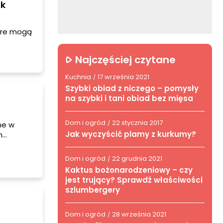
ak
tóre mogą
nane
Najczęściej czytane
gar Allan
Kuchnia
17 września 2021
/
Szybki obiad z niczego – pomysły
na szybki i tani obiad bez mięsa
Dom i ogród
22 stycznia 2017
/
ne w
Jak wyczyścić plamy z kurkumy?
m
iej
ych
Dom i ogród
22 grudnia 2021
/
trachu
Kaktus bożonarodzeniowy – czy
.
jest trujący? Sprawdź właściwości
szlumbergery
Dom i ogród
28 września 2021
/