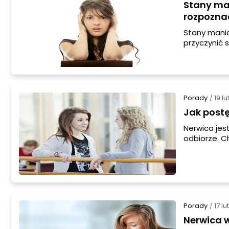
Stany man
rozpozna
Stany mania
przyczynić 
dwubiegunow
postaci, ja
Poe, Kurt V
Porady
19 l
/
Jak post
Nerwica jes
odbiorze. C
całkowicie 
cierpią. Mil
problemach
przed odrzu
Porady
17 l
/