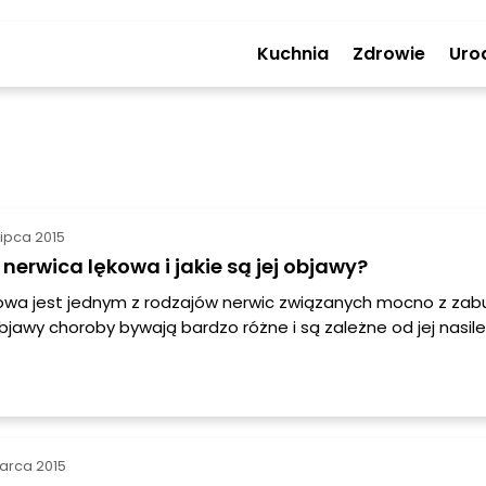
Kuchnia
Zdrowie
Uro
lipca 2015
t nerwica lękowa i jakie są jej objawy?
owa jest jednym z rodzajów nerwic związanych mocno z zab
bjawy choroby bywają bardzo różne i są zależne od jej nasile
obowego i samego pacjenta. Powiązana jest najczęściej z 
wielu narządów ciała, których funkcjonowanie podlega zabu
ym wywoływanym przez nerwicę.
arca 2015