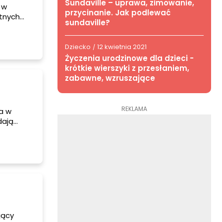
Sundaville – uprawa, zimowanie,
 w
przycinanie. Jak podlewać
otnych
sundaville?
yróżnić
ebie
Dziecko
12 kwietnia 2021
/
Życzenia urodzinowe dla dzieci -
krótkie wierszyki z przesłaniem,
zabawne, wzruszające
REKLAMA
a w
dają
ściową.
jący