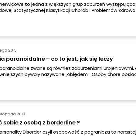
nerwicowe to jedna z większych grup zaburzeń występująca
owej Statystycznej Klasyfikacji Chorób i Problemów Zdrow
 w DSM-IV. Ich symptomatyka jest tak rozległa, że możemy w
j kilkanaście rodzajów nerwic, a każda z chorób będzie od si
Wspólnym mianownikiem w przypadku wszystkich nerwic jest
e silnego, mocnego lęku.
utego 2015
a paranoidalne – co to jest, jak się leczy
paranoidalne zwane są również zaburzeniami urojeniowymi, 
wniejszych bywały nazywane „obłędem”. Osoby chore posia
tematyzowane urojenia i przeświadczenia na temat świata
o i swojej własnej osoby. Zazwyczaj mają one formę wielko
 rzadko związane są z prawdziwymi omamami, a jeśli omamy
o zdarza się to niezwykle rzadko.
istopada 2013
ć sobie z osobą z borderline ?
Personality Disorder czyli osobowość z pogranicza to narasta