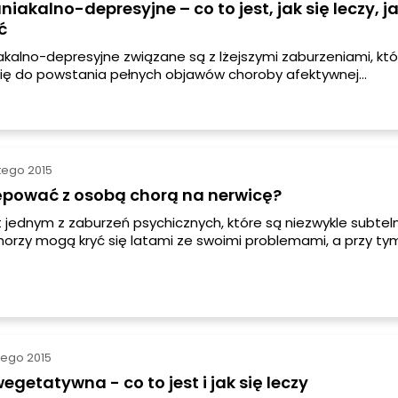
iakalno-depresyjne – co to jest, jak się leczy, j
ć
kalno-depresyjne związane są z lżejszymi zaburzeniami, k
się do powstania pełnych objawów choroby afektywnej
ej. Na podobne zaburzenia cierpiały między innymi takie z
k Mark Twain, Jean-Claude Van Damme, Ernest Hemingway, Ed
onnegut czy Charles Dickens.
utego 2015
ępować z osobą chorą na nerwicę?
t jednym z zaburzeń psychicznych, które są niezwykle subtel
horzy mogą kryć się latami ze swoimi problemami, a przy ty
zdają sobie sprawę ze swojej choroby, przez co jeszcze bardz
czą, nie mówiąc swojej rodzinie czy przyjaciołom o powstając
 czy namnażających się objawach z jednego powodu – ze s
ceniem, przed uznaniem danej osoby za „chorą psychicznie”
utego 2015
Nerwica wegetatywna - co to jest i jak się leczy