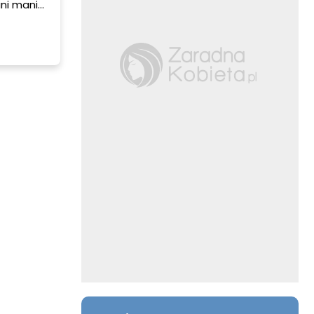
ani mania,
a,
o
 objawy to
ępowania,
ludźmi.