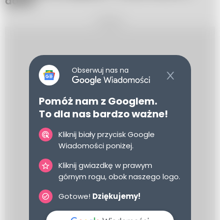
domu
REKLAMA
Obserwuj nas na
Pomóż nam z Googlem.
To dla nas bardzo ważne!
Kliknij biały przycisk Google
Wiadomości poniżej.
Kliknij gwiazdkę w prawym
górnym rogu, obok naszego logo.
Gotowe!
Dziękujemy!