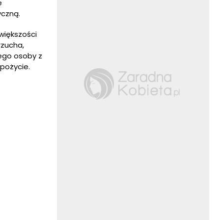
e
yczną.
większości
rzucha,
tego osoby z
spożycie.