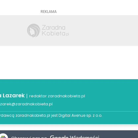
REKLAMA
a Lazarek
|
redaktor zaradnakobieta.pl
azarek@zaradnakobieta.pl
dawcą zaradnakobieta.pl jest
Digital Avenue sp. z o.o.