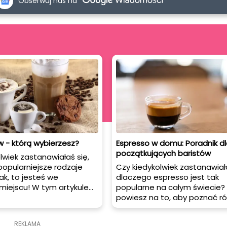
Obserwuj nas na
 - którą wybierzesz?
Espresso w domu: Poradnik dl
początkujących baristów
lwiek zastanawiałaś się,
jpopularniejsze rodzaje
Czy kiedykolwiek zastanawiała
ak, to jesteś we
dlaczego espresso jest tak
miejscu! W tym artykule
popularne na całym świecie?
y Ci kilka najbardziej
powiesz na to, aby poznać r
ubianych typów kaw, które
rodzaje filiżanek, które są id
tkać w kawiarniach na
serwowania espresso? W ty
REKLAMA