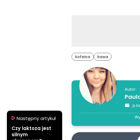
kofeina
kawa
Autor:
Paul
p.l
Wy
Następny artykuł
Czy laktoza jest
silnym