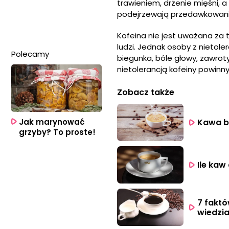
trawieniem, drżenie mięśni, 
podejrzewają przedawkowanie
Kofeina nie jest uważana za 
ludzi. Jednak osoby z nietol
Polecamy
biegunka, bóle głowy, zawrot
nietolerancją kofeiny powinny
Zobacz także
Jak marynować
Kawa b
grzyby? To proste!
Ile kaw
7 faktó
wiedzia