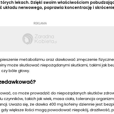
których lekach. Dzięki swoim właściwościom pobudzają
ć układu nerwowego, poprawia koncentrację i skróceni
REKLAMA
spieszenie metabolizmu oraz dawkować zmęczenie fizyczne
ofeiny może skutkować niepożądanymi skutkami, takimi jak b
 czy bóle głowy.
przedawkować?
kować, co może prowadzić do niepożądanych skutków zdro
 czynników, takich jak wiek, masa ciała, tolerancja organiz
tancji. Uważa się, że dawka 400 mg kofeiny dziennie jest bezp
 gdy większe ilości mogą powodować niepokój, drażliwość, 