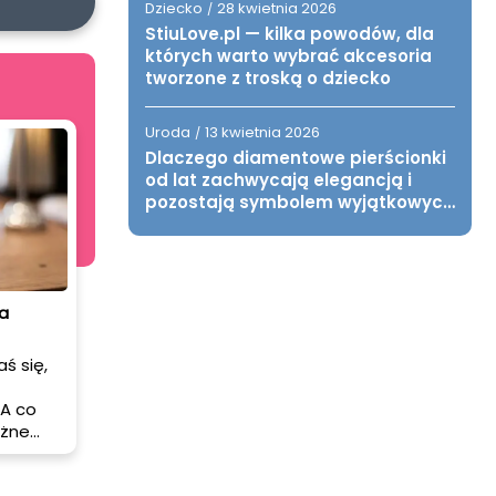
Dziecko
28 kwietnia 2026
/
StiuLove.pl — kilka powodów, dla
których warto wybrać akcesoria
tworzone z troską o dziecko
Uroda
13 kwietnia 2026
/
Dlaczego diamentowe pierścionki
od lat zachwycają elegancją i
pozostają symbolem wyjątkowych
chwil?
a
ś się,
 A co
óżne
ealne do
m