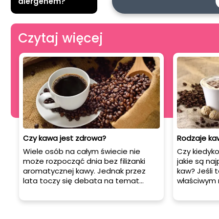
alergenem?
Czytaj więcej
Czy kawa jest zdrowa?
Rodzaje kaw
Wiele osób na całym świecie nie
Czy kiedyko
może rozpocząć dnia bez filiżanki
jakie są na
aromatycznej kawy. Jednak przez
kaw? Jeśli t
lata toczy się debata na temat
właściwym 
tego, czy picie kawy jest zdrowe czy
przedstawim
nie. Czy napój, który tak wiele osób
znanych i l
uwielbia, może również przynieść
możesz spo