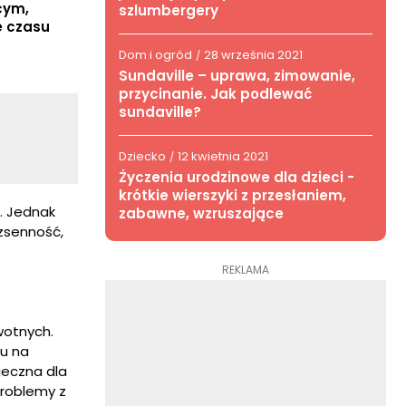
cym,
szlumbergery
e czasu
Dom i ogród
28 września 2021
/
Sundaville – uprawa, zimowanie,
przycinanie. Jak podlewać
sundaville?
Dziecko
12 kwietnia 2021
/
Życzenia urodzinowe dla dzieci -
krótkie wierszyki z przesłaniem,
. Jednak
zabawne, wzruszające
ezsenność,
REKLAMA
wotnych.
mu na
ieczna dla
problemy z