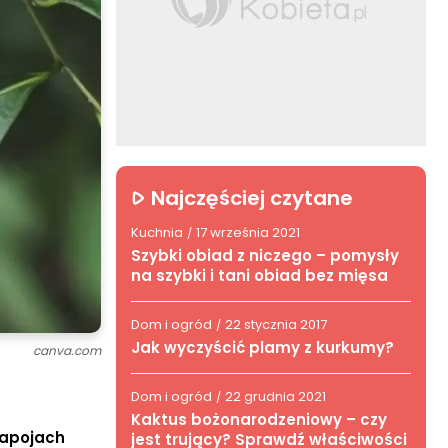
Najczęściej czytane
Kuchnia
17 września 2021
/
Szybki obiad z niczego – pomysły
na szybki i tani obiad bez mięsa
Dom i ogród
22 stycznia 2017
/
Jak wyczyścić plamy z kurkumy?
canva.com
Dom i ogród
22 grudnia 2021
/
Kaktus bożonarodzeniowy – czy
napojach
jest trujący? Sprawdź właściwości