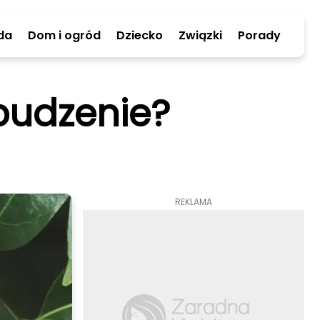
da
Dom i ogród
Dziecko
Związki
Porady
obudzenie?
REKLAMA