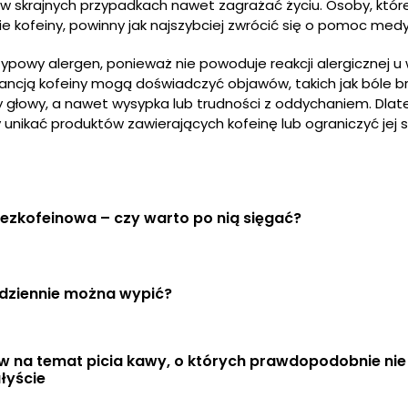
a w skrajnych przypadkach nawet zagrażać życiu. Osoby, któr
 kofeiny, powinny jak najszybciej zwrócić się o pomoc med
typowy alergen, ponieważ nie powoduje reakcji alergicznej u 
erancją kofeiny mogą doświadczyć objawów, takich jak bóle b
y głowy, a nawet wysypka lub trudności z oddychaniem. Dla
 unikać produktów zawierających kofeinę lub ograniczyć jej 
ezkofeinowa – czy warto po nią sięgać?
 dziennie można wypić?
w na temat picia kawy, o których prawdopodobnie nie 
łyście