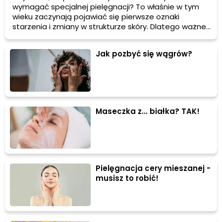
wymagać specjalnej pielęgnacji? To właśnie w tym
wieku zaczynają pojawiać się pierwsze oznaki
starzenia i zmiany w strukturze skóry. Dlatego ważne
jest, aby wybrać odpowiedni krem, który dostarczy
skórze niezbędnych składników odżywczych i pomoże
Jak pozbyć się wągrów?
zachować jej młody wygląd. W tym artykule dowiesz
się, jaki krem po 30 roku życia będzie najlepszy dla
Twojej skóry.
Maseczka z... białka? TAK!
Pielęgnacja cery mieszanej -
musisz to robić!