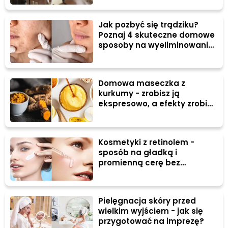
Jak pozbyć się trądziku?
Poznaj 4 skuteczne domowe
sposoby na wyeliminowanie
wyprysków
Domowa maseczka z
kurkumy - zrobisz ją
ekspresowo, a efekty zrobią
wrażenie!
Kosmetyki z retinolem -
sposób na gładką i
promienną cerę bez
zmarszczek
Pielęgnacja skóry przed
wielkim wyjściem - jak się
przygotować na imprezę?