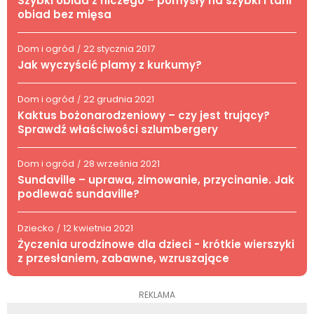
Szybki obiad z niczego – pomysły na szybki i tani
obiad bez mięsa
Dom i ogród
22 stycznia 2017
/
Jak wyczyścić plamy z kurkumy?
Dom i ogród
22 grudnia 2021
/
Kaktus bożonarodzeniowy – czy jest trujący?
Sprawdź właściwości szlumbergery
Dom i ogród
28 września 2021
/
Sundaville – uprawa, zimowanie, przycinanie. Jak
podlewać sundaville?
Dziecko
12 kwietnia 2021
/
Życzenia urodzinowe dla dzieci - krótkie wierszyki
z przesłaniem, zabawne, wzruszające
REKLAMA