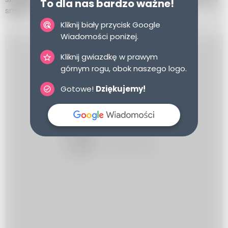
To dla nas bardzo ważne!
smaku.
Kliknij biały przycisk Google
REKLAMA
Wiadomości poniżej.
Kliknij gwiazdkę w prawym
górnym rogu, obok naszego logo.
Gotowe!
Dziękujemy!