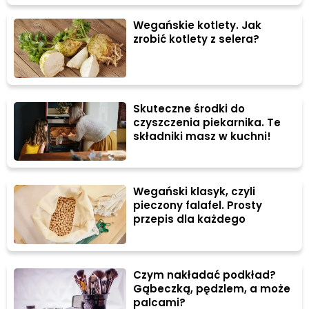
maseczki na wągry. Przygotujesz je ze składników,
które masz w kuchni!
Wegańskie kotlety. Jak
zrobić kotlety z selera?
Skuteczne środki do
czyszczenia piekarnika. Te
składniki masz w kuchni!
Wegański klasyk, czyli
pieczony falafel. Prosty
przepis dla każdego
Czym nakładać podkład?
Gąbeczką, pędzlem, a może
palcami?