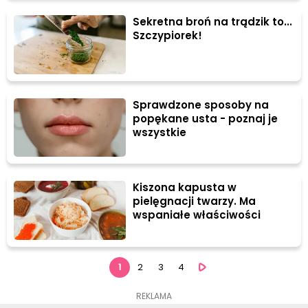
Sekretna broń na trądzik to...
Szczypiorek!
Sprawdzone sposoby na
popękane usta - poznaj je
wszystkie
Kiszona kapusta w
pielęgnacji twarzy. Ma
wspaniałe właściwości
1
2
3
4
REKLAMA