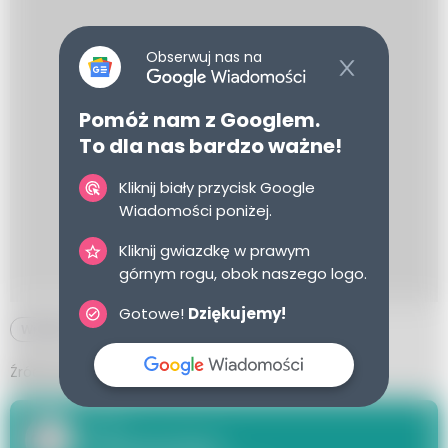
Obserwuj nas na
Pomóż nam z Googlem.
To dla nas bardzo ważne!
Kliknij biały przycisk Google
Wiadomości poniżej.
Kliknij gwiazdkę w prawym
górnym rogu, obok naszego logo.
Gotowe!
Dziękujemy!
Wielkanoc
babka
przepisy
Źródło: Magazyn Kuchnia
Autor:
Miranda Ekiert