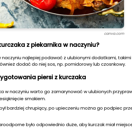
canva.com
kurczaka z piekarnika w naczyniu?
 w naczyniu najlepiej podawać z ulubionymi dodatkami, takimi j
również dodać do niej sos, np. pomidorowy lub czosnkowy.
ygotowania piersi z kurczaka
ka w naczyniu warto go zamarynować w ulubionych przypra
esiąknięcie smakiem.
 był bardziej chrupiący, po upieczeniu można go podpiec prze
aroodporne było odpowiednio duże, aby kurczak miał miejsce