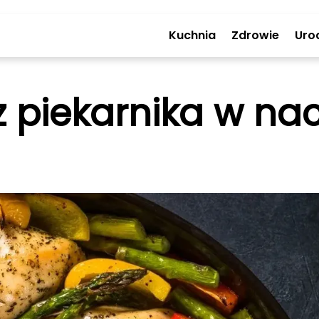
Kuchnia
Zdrowie
Uro
 z piekarnika w na