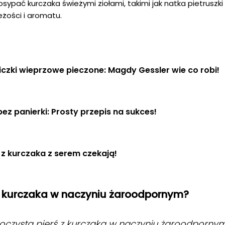
ypać kurczaka świeżymi ziołami, takimi jak natka pietruszki
żości i aromatu.
czki wieprzowe pieczone: Magdy Gessler wie co robi!
ez panierki: Prosty przepis na sukces!
 z kurczaka z serem czekają!
 z kurczaka w naczyniu żaroodpornym?
soczystą pierś z kurczaka w naczyniu żaroodpornym