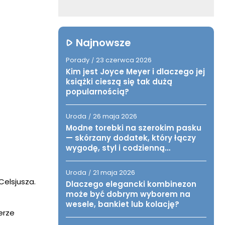
Najnowsze
Porady
23 czerwca 2026
/
Kim jest Joyce Meyer i dlaczego jej
książki cieszą się tak dużą
popularnością?
Uroda
26 maja 2026
/
Modne torebki na szerokim pasku
— skórzany dodatek, który łączy
wygodę, styl i codzienną
funkcjonalność
Uroda
21 maja 2026
/
Celsjusza.
Dlaczego elegancki kombinezon
może być dobrym wyborem na
wesele, bankiet lub kolację?
erze