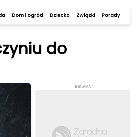
da
Dom i ogród
Dziecko
Związki
Porady
czyniu do
REKLAMA