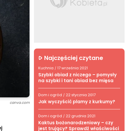
Najczęściej czytane
Kuchnia
17 września 2021
/
Szybki obiad z niczego – pomysły
na szybki i tani obiad bez mięsa
Dom i ogród
22 stycznia 2017
/
Jak wyczyścić plamy z kurkumy?
canva.com
Dom i ogród
22 grudnia 2021
/
Kaktus bożonarodzeniowy – czy
j
jest trujący? Sprawdź właściwości