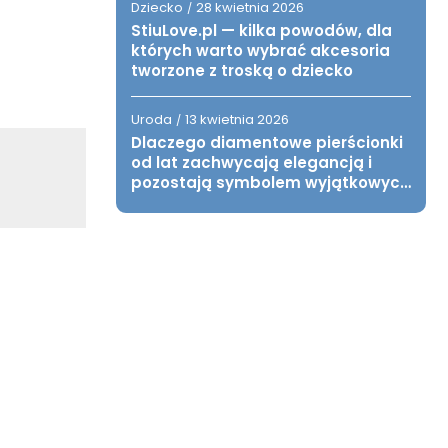
Dziecko
28 kwietnia 2026
/
StiuLove.pl — kilka powodów, dla
których warto wybrać akcesoria
tworzone z troską o dziecko
Uroda
13 kwietnia 2026
/
Dlaczego diamentowe pierścionki
od lat zachwycają elegancją i
pozostają symbolem wyjątkowych
chwil?