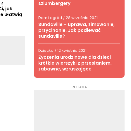
 z
szlumbergery
, jak
re ułatwią
Dom i ogród
28 września 2021
/
Sundaville – uprawa, zimowanie,
przycinanie. Jak podlewać
sundaville?
Dziecko
12 kwietnia 2021
/
Życzenia urodzinowe dla dzieci -
krótkie wierszyki z przesłaniem,
zabawne, wzruszające
REKLAMA