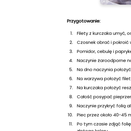
Przygotowanie:
Filety z kurczaka umyć, o
Czosnek obrać i pokroić w
Pomidor, cebulę i papryk
Naczynie żaroodporne nat
Na dno naczynia położyć
Na warzywa położyć filet
Na kurczaka położyć resz
Całość posypać pieprzem 
Naczynie przykryć folią 
Piec przez około 40-45 m
Po tym czasie zdjąć folię
złotego koloru.