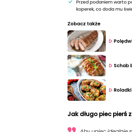
Przed podaniem warto pos
koperek, co doda mu świe
Zobacz także
Polędwi
Schab b
Roladki
Jak długo piec pierś
Aby upiec idealnie 