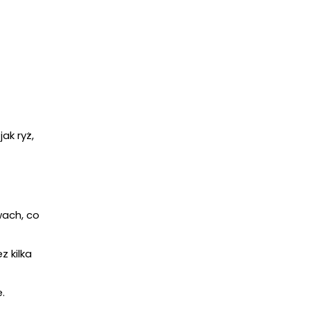
ak ryż,
wach, co
z kilka
.