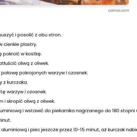
canva.com
suszyć i posolić z obu stron.
 cienkie plastry.
ę pokroić w kostkę.
łuścić oliwą z oliwek.
 połowę pokrojonych warzyw i czosnek.
y z kurczaka.
tę warzyw i czosnek.
i skropić oliwą z oliwek.
aluminiową i wstawić do piekarnika nagrzanego do 180 stopni 
inut.
 aluminiową i piec jeszcze przez 10-15 minut, aż kurczak nabi