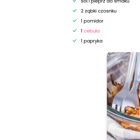
sól i pieprz do smaku
2 ząbki czosnku
1 pomidor
1
cebula
1 papryka