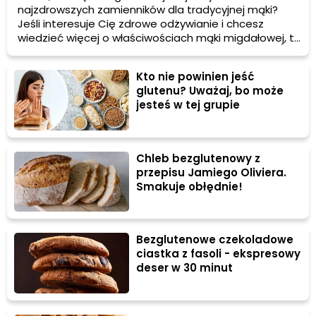
najzdrowszych zamienników dla tradycyjnej mąki?
Jeśli interesuje Cię zdrowe odżywianie i chcesz
wiedzieć więcej o właściwościach mąki migdałowej, to
ten artykuł jest dla Ciebie! Dowiedz się, dlaczego
warto sięgnąć po mąkę migdałową i jakie korzyści
Kto nie powinien jeść
może przynieść Twojemu zdrowiu.
glutenu? Uważaj, bo może
jesteś w tej grupie
Chleb bezglutenowy z
przepisu Jamiego Oliviera.
Smakuje obłędnie!
Bezglutenowe czekoladowe
ciastka z fasoli - ekspresowy
deser w 30 minut