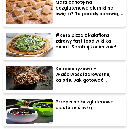
Masz ochotę na
bezglutenowe pierniki na
święta? Te porady sprawią,
że będą IDEALNE
#Keto pizza z kalafiora -
zdrowy fast food w kilka
minut. Spróbuj koniecznie!
Komosa ryżowa –
właściwości zdrowotne,
kalorie. Jak gotować
komosę?
Przepis na bezglutenowe
ciasto ze śliwką