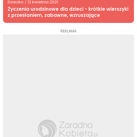
Dziecko
12 kwietnia 2021
/
Życzenia urodzinowe dla dzieci - krótkie wierszyki
z przesłaniem, zabawne, wzruszające
REKLAMA