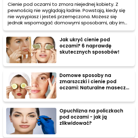
Cienie pod oczami to zmora niejednej kobiety. Z
pewnością nie wyglądają ładnie. Powstają, kiedy się
nie wysypiasz i jesteś przemęczona. Możesz się
jednak wspomagać domowymi sposobami, aby im
zapobiegać lub je redukować. Jakimi?
Jak ukryć cienie pod
oczami? 6 naprawdę
skutecznych sposobów!
Domowe sposoby na
zmarszczki i cienie pod
oczami: Naturalne maseczki
pod oczy
Opuchlizna na policzkach
pod oczami - jak ją
zlikwidować?