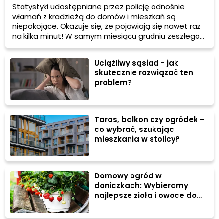
Statystyki udostępniane przez policję odnośnie
włamań z kradzieżą do domów i mieszkań są
niepokojące. Okazuje się, że pojawiają się nawet raz
na kilka minut! W samym miesiącu grudniu zeszłego
roku policja miała prawie 5 tysięcy zgłoszeń. Właśnie
dlatego, w dzisiejszym wpisie pokażemy Ci, jak
Uciążliwy sąsiad - jak
możesz zabezpieczyć swoje mieszkanie oraz dom
skutecznie rozwiązać ten
przed kradzieżą lub włamaniem. Rozpocznij od
problem?
prostych kroków!
Taras, balkon czy ogródek –
co wybrać, szukając
mieszkania w stolicy?
Domowy ogród w
doniczkach: Wybieramy
najlepsze zioła i owoce do
uprawy w mieszkaniu