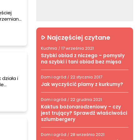
ściej
przemian
ktu z
Najczęściej czytane
go wieku
Kuchnia
17 września 2021
/
Szybki obiad z niczego – pomysły
na szybki i tani obiad bez mięsa
Dom i ogród
22 stycznia 2017
/
działa i
Jak wyczyścić plamy z kurkumy?
le
o jej
Dom i ogród
22 grudnia 2021
/
Kaktus bożonarodzeniowy – czy
jest trujący? Sprawdź właściwości
szlumbergery
Dom i ogród
28 września 2021
/