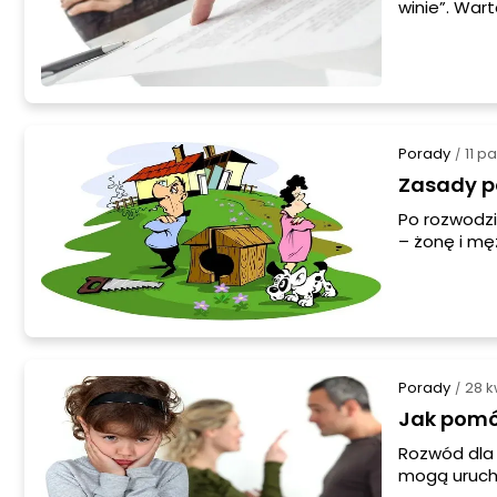
winie”. War
Porady
11 p
/
Zasady p
Po rozwodzi
– żonę i mę
obowiązując
decyzji sąd
prawu podzi
każdy z mał
Porady
28 k
/
Jak pomóc
Rozwód dla 
mogą urucho