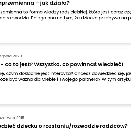
aprzemienna – jak działa?
zemienna to forma władzy rodzicielskiej, która jest coraz czę
o rozwodzie. Polega ona na tym, że dziecko przebywa na 
 rodziców, co daje mu możliwość utrzymania bliskiego konta
ami rodziny. W tym artykule dowiesz się, jak działa opieka
, jakie są jej warunki oraz jak wpływa na alimenty i od jakie
j skorzystać.
ierpnia 2023
 - co to jest? Wszystko, co powinnaś wiedzieć!
ię, czym dokładnie jest intercyza? Chcesz dowiedzieć się, jak 
że być ważna dla Ciebie i Twojego partnera? W tym artyku
ystkie istotne informacje na temat intercyzy, włączając w t
asady i korzyści. Przygotuj się na podróż po świecie prawnym i
!
czerwca 2015
dzieć dziecku o rozstaniu/rozwodzie rodziców?