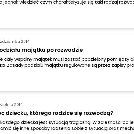
to jednak wiedzieć czym charakteryzuje się taki rodzaj rozwo
aździernika 2014
odziału majątku po rozwodzie
e cały wspólny majątek musi zostać podzielony pomiędzy o
ża. Zasady podziału majątku regulowane są przez zapisy pr
ego obecnie w Polsce. Są one ściśle określone, jednak od k
u można się oczywiście odwoływać. Wyjątkiem, który nie pod
ału, jest związek, w którym zawarto intercyzę małżeńską – 
żonków posiada swój oddzielny majątek.
wietnia 2014
 dziecku, którego rodzice się rozwodzą?
każdego dziecka jest sytuacją tragiczną. W zależności od j
mić się inne sposoby radzenia sobie z sytuacją oraz mec