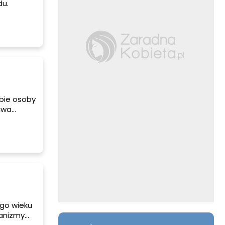
du.
bie osoby
awa
ażdej
lega
wtedy
ego wieku
hanizmy