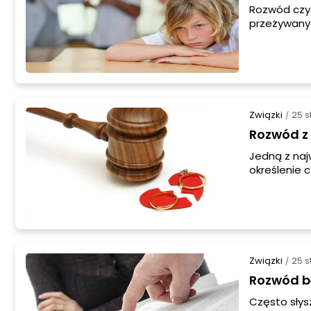
Rozwód czy 
przeżywanyc
przyszłe do
rozwód w sp
Związki
25 s
/
Rozwód z 
Jedną z naj
określenie
małżeńskieg
rozwodowy
Związki
25 s
/
Rozwód be
Często słys