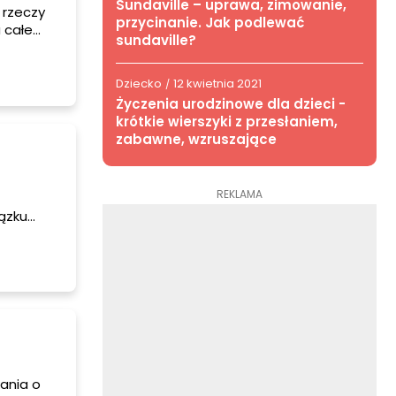
Sundaville – uprawa, zimowanie,
 rzeczy
przycinanie. Jak podlewać
 całe
sundaville?
zez
Dziecko
12 kwietnia 2021
/
Życzenia urodzinowe dla dzieci -
krótkie wierszyki z przesłaniem,
zabawne, wzruszające
REKLAMA
ązku
 pozwie
ania o