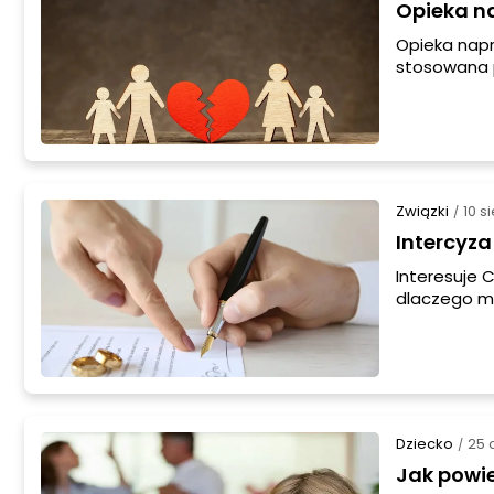
Opieka n
Opieka napr
stosowana p
u każdego z
oboma stron
naprzemienna
można z nie
Związki
10 s
/
Intercyza
Interesuje C
dlaczego mo
omówimy wsz
definicję, z
finansowym
Dziecko
25 
/
Jak powie