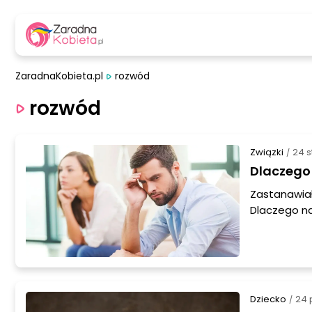
ZaradnaKobieta.pl
rozwód
rozwód
Związki
24 s
/
Dlaczego 
Zastanawiał
Dlaczego naw
tylko przez 
przyczynom 
Dziecko
24 
/