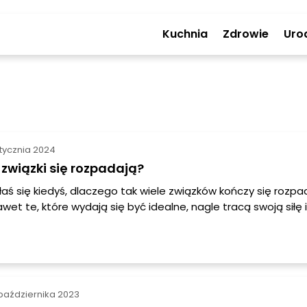
Kuchnia
Zdrowie
Uro
tycznia 2024
związki się rozpadają?
aś się kiedyś, dlaczego tak wiele związków kończy się rozp
et te, które wydają się być idealne, nagle tracą swoją siłę i
krótki czas? W dzisiejszym artykule przyjrzymy się głównym
rozpadu związków i postaramy się znaleźć odpowiedzi na to
października 2023