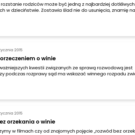
rozstanie rodziców może być jedną z najbardziej dotkliwych
h w dzieciństwie. Zostawia ślad nie do usunięcia, znamię na
rosłe życie. Tak ważne jest więc przeprowadzenie dziecka pr
osób dla niego zrozumiały, ale spokojny i zrównoważony.
tycznia 2015
orzeczeniem o winie
ważniejszych kwestii związanych ze sprawą rozwodową jest
 czy podczas rozprawy sąd ma wskazać winnego rozpadu zwi
o czy też nie. Prośbę o orzeczenie winy można zamieścić w
m.
tycznia 2015
z orzekania o winie
zymy w filmach czy od znajomych pojęcie „rozwód bez orzek