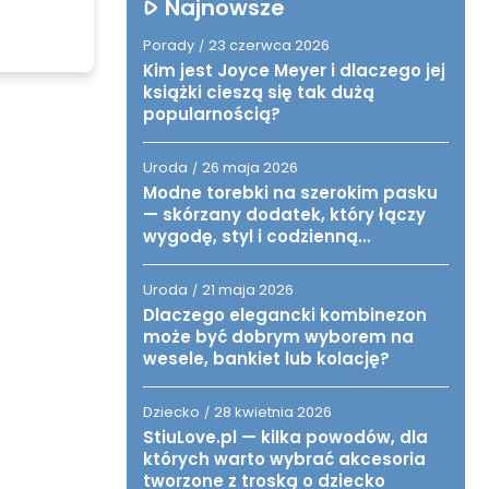
Najnowsze
Porady
23 czerwca 2026
/
Kim jest Joyce Meyer i dlaczego jej
książki cieszą się tak dużą
popularnością?
Uroda
26 maja 2026
/
Modne torebki na szerokim pasku
— skórzany dodatek, który łączy
wygodę, styl i codzienną
funkcjonalność
Uroda
21 maja 2026
/
Dlaczego elegancki kombinezon
może być dobrym wyborem na
wesele, bankiet lub kolację?
Dziecko
28 kwietnia 2026
/
StiuLove.pl — kilka powodów, dla
których warto wybrać akcesoria
tworzone z troską o dziecko