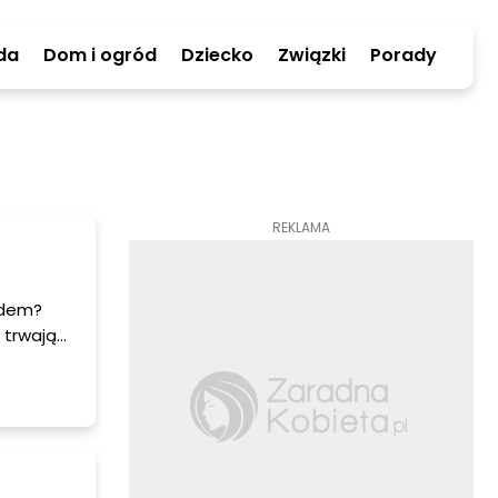
da
Dom i ogród
Dziecko
Związki
Porady
REKLAMA
adem?
 trwają
 pytanie.