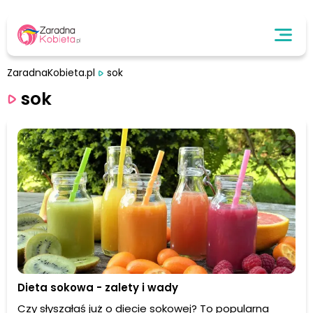
ZaradnaKobieta.pl
sok
sok
Dieta sokowa - zalety i wady
Czy słyszałaś już o diecie sokowej? To popularna