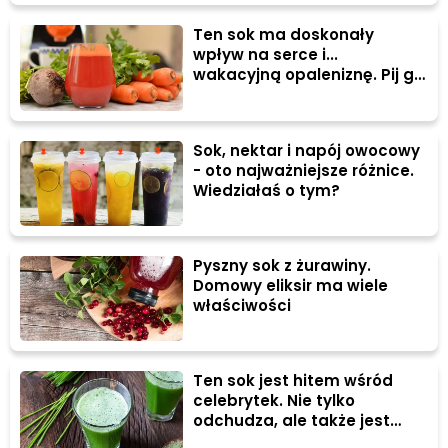
Ten sok ma doskonały
wpływ na serce i...
wakacyjną opaleniznę. Pij go
często
Sok, nektar i napój owocowy
- oto najważniejsze różnice.
Wiedziałaś o tym?
Pyszny sok z żurawiny.
Domowy eliksir ma wiele
właściwości
Ten sok jest hitem wśród
celebrytek. Nie tylko
odchudza, ale także jest
idealny dla diabetyków