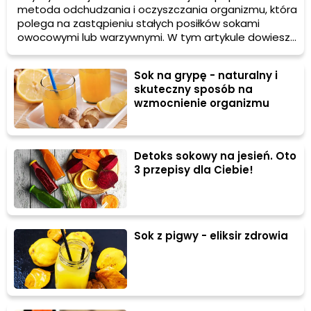
metoda odchudzania i oczyszczania organizmu, która
polega na zastąpieniu stałych posiłków sokami
owocowymi lub warzywnymi. W tym artykule dowiesz
się więcej na temat diety sokowej, jej zalet i wad, oraz
czy warto wypróbować detoks sokowy.
Sok na grypę - naturalny i
skuteczny sposób na
wzmocnienie organizmu
Detoks sokowy na jesień. Oto
3 przepisy dla Ciebie!
Sok z pigwy - eliksir zdrowia