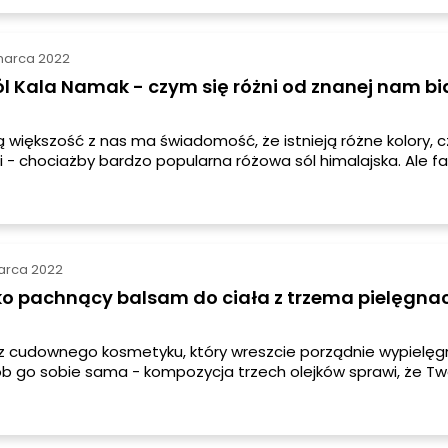
marca 2022
l Kala Namak - czym się różni od znanej nam bi
 większość z nas ma świadomość, że istnieją różne kolory, c
i - chociażby bardzo popularna różowa sól himalajska. Ale fak
kolorze czarnym, to już wiele osób zaskakuje. Dowiedz się 
i jakie posiada właściwości.
arca 2022
ko pachnący balsam do ciała z trzema pielęgna
sz cudownego kosmetyku, który wreszcie porządnie wypielęg
rób go sobie sama - kompozycja trzech olejków sprawi, że Tw
gładkie, że trudno mu będzie się oprzeć! I ten niesamowity 