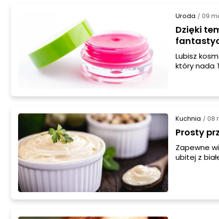
Uroda
09 m
/
Dzięki t
fantastyc
Lubisz kosm
który nada 
kontrolę na
Kuchnia
08 
/
Prosty pr
Zapewne wie
ubitej z bia
Co więcej -
jajka! Zaró