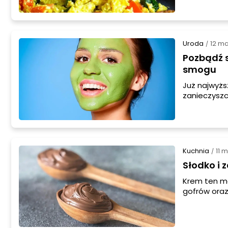
fantastyczn
Uroda
12 m
/
Pozbądź s
smogu
Już najwyżs
zanieczyszc
spaliny ora
poznasz ocz
Kuchnia
11 
/
Słodko i 
Krem ten mo
gofrów oraz
naleśników,
smacznie!