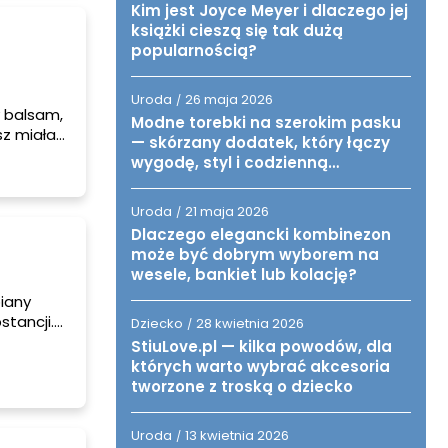
Kim jest Joyce Meyer i dlaczego jej
książki cieszą się tak dużą
popularnością?
Uroda
26 maja 2026
/
y balsam,
Modne torebki na szerokim pasku
z miała
— skórzany dodatek, który łączy
wygodę, styl i codzienną
funkcjonalność
Uroda
21 maja 2026
/
Dlaczego elegancki kombinezon
może być dobrym wyborem na
wesele, bankiet lub kolację?
iany
stancji.
Dziecko
28 kwietnia 2026
/
urzego
StiuLove.pl — kilka powodów, dla
których warto wybrać akcesoria
tworzone z troską o dziecko
Uroda
13 kwietnia 2026
/