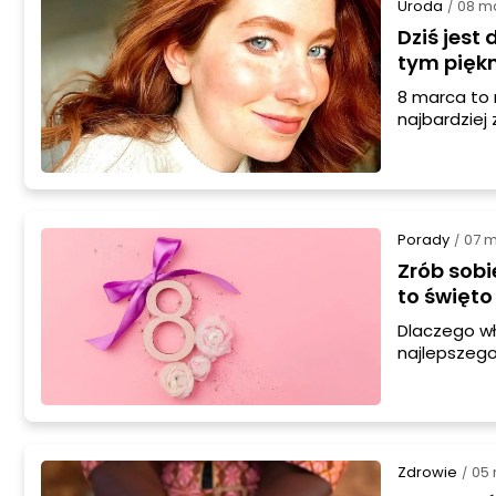
Uroda
08 m
/
Dziś jest
tym pięk
8 marca to n
najbardziej
tego sprawę
Porady
07 
/
Zrób sobi
to święto
Dlaczego wł
najlepszego
pomysły na 
Zdrowie
05
/