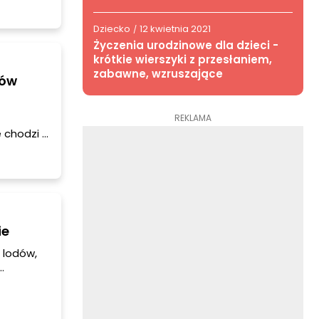
.
Dziecko
12 kwietnia 2021
/
Życzenia urodzinowe dla dzieci -
krótkie wierszyki z przesłaniem,
zabawne, wzruszające
ków
REKLAMA
 chodzi o
lę
ie
 lodów,
i mega