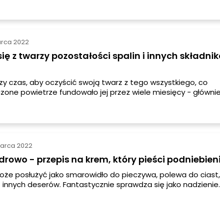
ie wzmocnią potrawę. Wypróbuj - z pewnością Cię zachwyci
arca 2022
ię z twarzy pozostałości spalin i innych składni
zy czas, aby oczyścić swoją twarz z tego wszystkiego, co
zone powietrze fundowało jej przez wiele miesięcy - głównie
z skutki sezonu grzewczego. Maseczka, której przepis za chwi
yści Twoją skórę z wszelkich toksyn i innych zanieczyszczeń.
marca 2022
zdrowo - przepis na krem, który pieści podniebien
że posłużyć jako smarowidło do pieczywa, polewa do ciast,
 innych deserów. Fantastycznie sprawdza się jako nadzienie
 pączków, a także jako słodzik do porannej owsianki. Szybko 