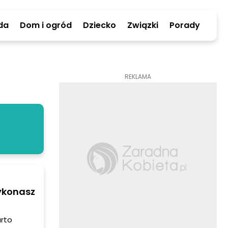
da
Dom i ogród
Dziecko
Związki
Porady
REKLAMA
ykonasz
arto