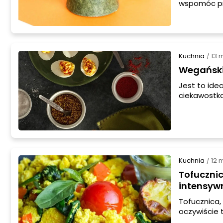
wspomóc pr
kosmetyk DI
Kuchnia
13 
/
Wegańskie
Jest to ide
ciekawostka
święta odwi
Dzięki temu 
Kuchnia
12 
/
Tofucznic
intensyw
Tofucznica, 
oczywiście 
pomidorków 