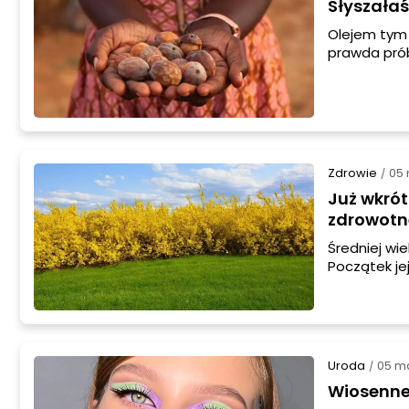
Słyszała
Olejem tym 
prawda prób
ciekawy pro
zapomniano 
powrót zai
Zdrowie
05
/
Już wkrót
zdrowotn
Średniej wie
Początek je
wielkanocny
występująca
Uroda
05 m
/
Wiosenne 