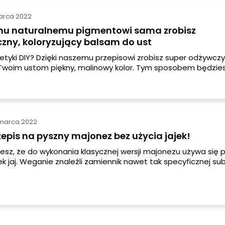
arca 2022
emu naturalnemu pigmentowi sama zrobisz
zny, koloryzujący balsam do ust
etyki DIY? Dzięki naszemu przepisowi zrobisz super odżywcz
Twoim ustom piękny, malinowy kolor. Tym sposobem będzies
d tym co nakładasz na wargi i co… zjadasz.
marca 2022
zepis na pyszny majonez bez użycia jajek!
sz, że do wykonania klasycznej wersji majonezu używa się p
łek jaj. Weganie znaleźli zamiennik nawet tak specyficznej sub
 taki majonez niczym nie ustępuje temu z wykorzystaniem k
wno pod względem smaku, jak i wyglądu.