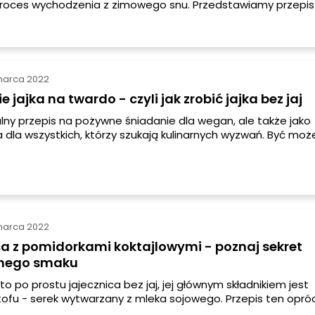
oces wychodzenia z zimowego snu. Przedstawiamy przepis
Y pobudzający ciało i ducha.
marca 2022
 jajka na twardo - czyli jak zrobić jajka bez jaj
alny przepis na pożywne śniadanie dla wegan, ale także jako
 dla wszystkich, którzy szukają kulinarnych wyzwań. Być moż
edzą Cię członkowie rodziny, którzy z jakiegoś powodu nie je
przepisowi miło ich ugościsz.
marca 2022
a z pomidorkami koktajlowymi - poznaj sekret
nego smaku
to po prostu jajecznica bez jaj, jej głównym składnikiem jest
tofu - serek wytwarzany z mleka sojowego. Przepis ten opró
koktajlowych przewiduje jeszcze użycie dwóch składników, 