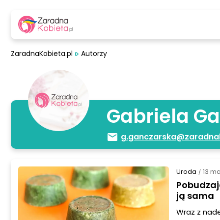
ZaradnaKobieta.pl
Autorzy
Gabriela G
g.ganczarska@zaradnak
Uroda
13 m
/
Pobudzaj
ją sama
Wraz z nade