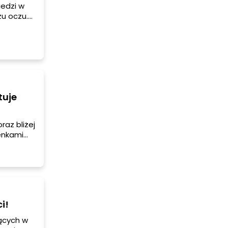
iedzi w
żu oczu.
tuje
raz bliżej
enkami
się za to
i!
ących w