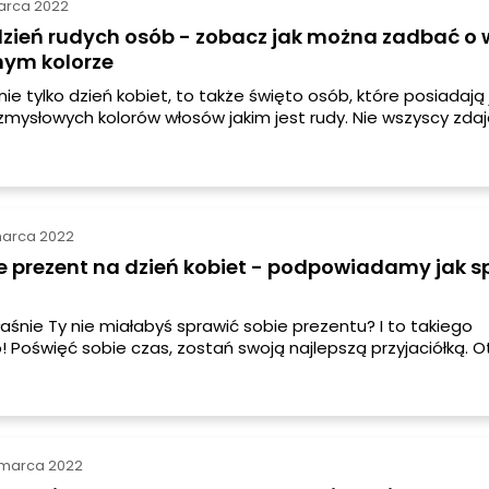
arca 2022
 dzień rudych osób - zobacz jak można zadbać o 
nym kolorze
ie tylko dzień kobiet, to także święto osób, które posiadają
 zmysłowych kolorów włosów jakim jest rudy. Nie wszyscy zdaj
, ale rude włosy wymagają szczególnej pielęgnacji. Dowiedz s
marca 2022
e prezent na dzień kobiet - podpowiadamy jak s
aśnie Ty nie miałabyś sprawić sobie prezentu? I to takiego
! Poświęć sobie czas, zostań swoją najlepszą przyjaciółką. O
to jak zatroszczyć się o siebie w tym szczególnym dniu.
 marca 2022