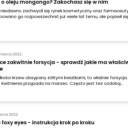
ś o oleju mongongo? Zakochasz się w nim
niedawno zachwycił się rynek kosmetyczny oraz farmaceut
owano go rozpowszechnić już wiele lat temu, ale pojawił si
blem do rozwiązania. Nie udało się go rozwiązać, więc na jak
o oleju mongongo. Ale do czasu - trend na naturę sprawił, 
nteresowano się tym cudownym olejem.
 marca 2022
ce zakwitnie forsycja - sprawdź jakie ma właści
e
lkości krzew obsypany żółtymi kwiatkami, to właśnie forsycja.
j kwitnienia przypada na marzec. Często jest też ozdobą
ch koszyczków oraz stołów. Ale nie każdy wie, że ta powsze
 u nas roślina posiada wiele fantastycznych właściwości.
arca 2022
foxy eyes - instrukcja krok po kroku