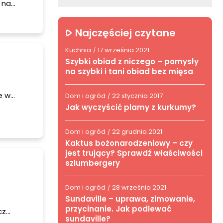
 na
Najczęściej czytane
Kuchnia
17 września 2021
/
Szybki obiad z niczego – pomysły
na szybki i tani obiad bez mięsa
e w
Dom i ogród
22 stycznia 2017
/
dzą jaj?
Jak wyczyścić plamy z kurkumy?
Dom i ogród
22 grudnia 2021
/
Kaktus bożonarodzeniowy – czy
jest trujący? Sprawdź właściwości
szlumbergery
Dom i ogród
28 września 2021
/
Sundaville – uprawa, zimowanie,
przycinanie. Jak podlewać
cz
sundaville?
które