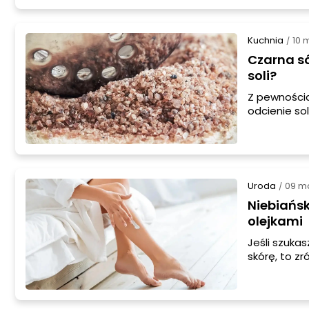
Kuchnia
10 
/
Czarna só
soli?
Z pewnością
odcienie sol
może być w 
tak wygląda 
Uroda
09 m
/
Niebiańs
olejkami
Jeśli szuka
skórę, to z
będzie tak 