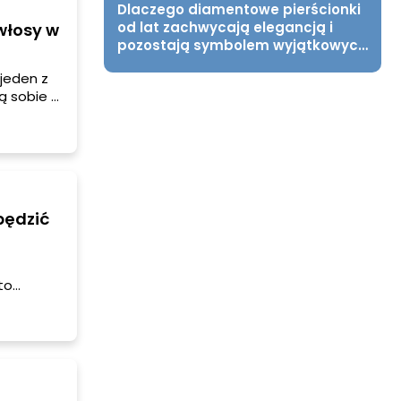
Dlaczego diamentowe pierścionki
od lat zachwycają elegancją i
włosy w
pozostają symbolem wyjątkowych
chwil?
 jeden z
ą sobie z
ię jakiej.
pędzić
to