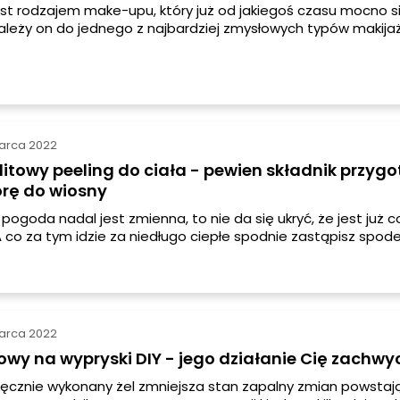
est rodzajem make-upu, który już od jakiegoś czasu mocno s
ależy on do jednego z najbardziej zmysłowych typów makija
my instrukcję jak wykonać jego wiosenną odsłonę.
arca 2022
litowy peeling do ciała - pewien składnik przygo
órę do wiosny
ogoda nadal jest zmienna, to nie da się ukryć, że jest już co
A co za tym idzie za niedługo ciepłe spodnie zastąpisz spod
enkami. Jeżeli chcesz na czas zniwelować cellulit, to zabierz 
arca 2022
owy na wypryski DIY - jego działanie Cię zachwyc
ęcznie wykonany żel zmniejsza stan zapalny zmian powstaj