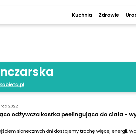
Kuchnia
Zdrowie
Uro
anczarska
obieta.pl
arca 2022
ąco odżywcza kostka peelingująca do ciała - w
jściem słonecznych dni dostajemy trochę więcej energii. W