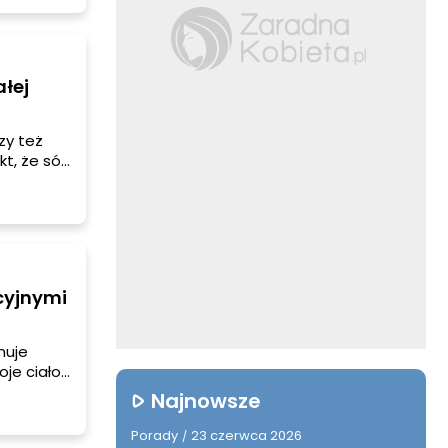
ałej
zy też
t, że sól
dlaczego
cyjnymi
nuje
oje ciało
zapach…
Najnowsze
Porady
23 czerwca 2026
/