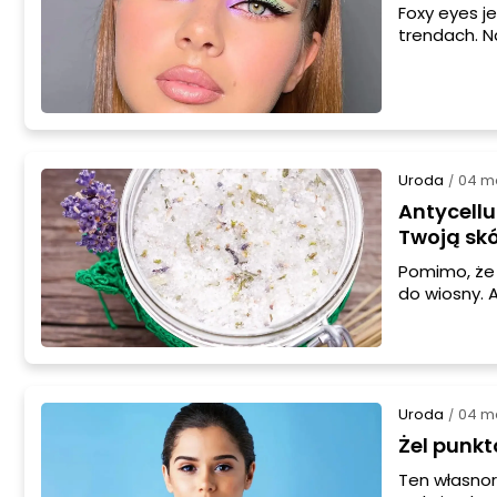
Foxy eyes j
trendach. N
Przedstawia
Uroda
04 m
/
Antycellu
Twoją sk
Pomimo, że p
do wiosny. 
lub też suki
już teraz.
Uroda
04 m
/
Żel punkt
Ten własnor