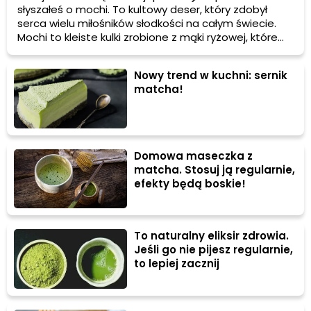
słyszałeś o mochi. To kultowy deser, który zdobył
serca wielu miłośników słodkości na całym świecie.
Mochi to kleiste kulki zrobione z mąki ryżowej, które
często są nadziewane różnymi smakołykami. Jednym
z najpopularniejszych wariantów jest mochi z zieloną
Nowy trend w kuchni: sernik
herbatą, który zachwyca swoim unikalnym smakiem i
matcha!
konsystencją. Jeśli chcesz nauczyć się, jak zrobić
mochi w domu, to ten artykuł jest dla Ciebie!
Domowa maseczka z
matcha. Stosuj ją regularnie,
efekty będą boskie!
To naturalny eliksir zdrowia.
Jeśli go nie pijesz regularnie,
to lepiej zacznij