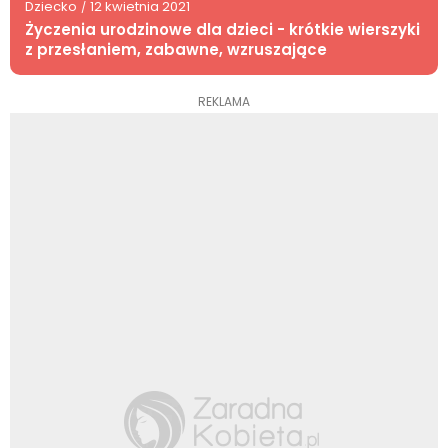
Dziecko
12 kwietnia 2021
/
Życzenia urodzinowe dla dzieci - krótkie wierszyki
z przesłaniem, zabawne, wzruszające
REKLAMA