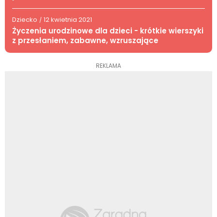
Dziecko
12 kwietnia 2021
/
Życzenia urodzinowe dla dzieci - krótkie wierszyki
z przesłaniem, zabawne, wzruszające
REKLAMA