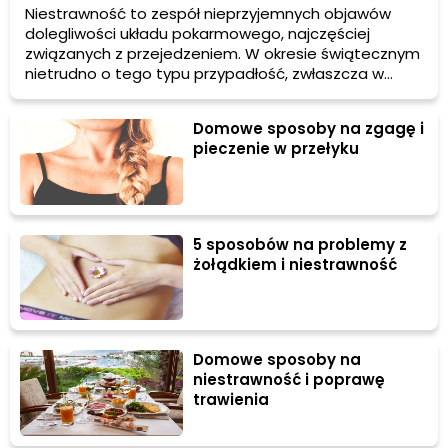
Niestrawność to zespół nieprzyjemnych objawów
dolegliwości układu pokarmowego, najczęściej
związanych z przejedzeniem. W okresie świątecznym
nietrudno o tego typu przypadłość, zwłaszcza w
sytuacji, gdy nie potrafimy odmówić sobie licznych
smakołyków serwowanych podczas rodzinnych
Domowe sposoby na zgagę i
spotkań. Jak poradzić sobie z powodującą uczucie
pieczenie w przełyku
dyskomfortu niestrawnością? Oto skuteczne
domowe sposoby na ten problem!
5 sposobów na problemy z
żołądkiem i niestrawność
Domowe sposoby na
niestrawność i poprawę
trawienia