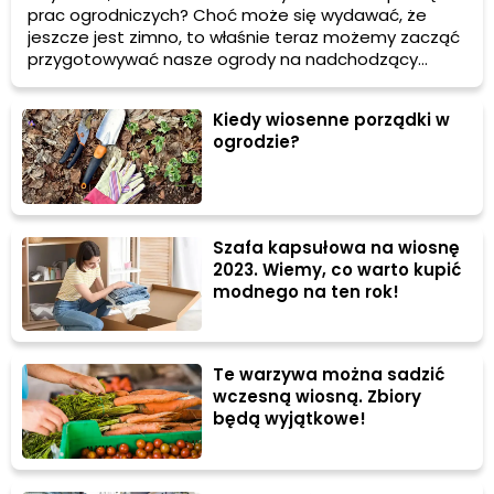
prac ogrodniczych? Choć może się wydawać, że
jeszcze jest zimno, to właśnie teraz możemy zacząć
przygotowywać nasze ogrody na nadchodzący
sezon. W tym artykule podzielimy się z Tobą kilkoma
poradami dotyczącymi prac ogrodniczych, które
Kiedy wiosenne porządki w
warto wykonać w marcu.
ogrodzie?
Szafa kapsułowa na wiosnę
2023. Wiemy, co warto kupić
modnego na ten rok!
Te warzywa można sadzić
wczesną wiosną. Zbiory
będą wyjątkowe!