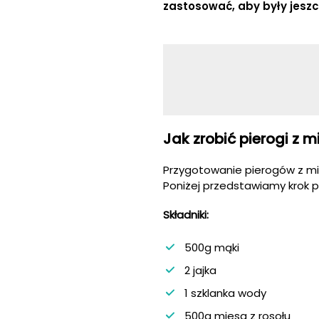
zastosować, aby były jesz
Jak zrobić pierogi z 
Przygotowanie pierogów z mię
Poniżej przedstawiamy krok po
Składniki:
500g mąki
2 jajka
1 szklanka wody
500g mięsa z rosołu