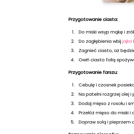
Przygotowanie ciasta:
Do miski wsyp mąkę i zrób
Do zagłębienia wbij
jajka
Zagnieć ciasto, aż będzie
Owiń ciasto folią spożyw
Przygotowanie farszu:
Cebulę i czosnek posieka
Na patelni rozgrzej olej
Dodaj mięso z rosołu i sm
Przełóż mięso do miski i
Dopraw solą i pieprzem 