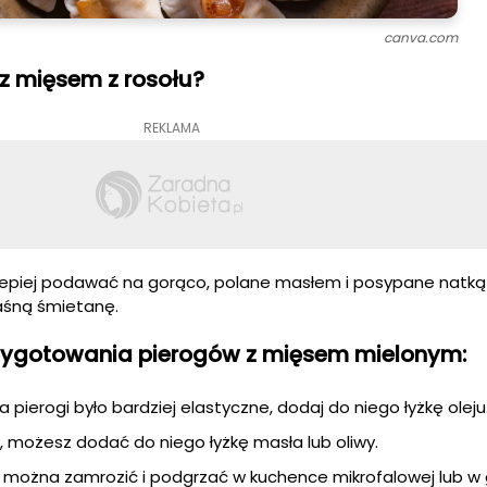
canva.com
z mięsem z rosołu?
REKLAMA
jlepiej podawać na gorąco, polane masłem i posypane natką p
aśną śmietanę.
zygotowania pierogów z mięsem mielonym:
a pierogi było bardziej elastyczne, dodaj do niego łyżkę oleju
hy, możesz dodać do niego łyżkę masła lub oliwy.
u można zamrozić i podgrzać w kuchence mikrofalowej lub w 