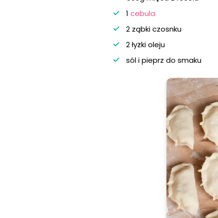
1
cebula
2 ząbki czosnku
2 łyżki oleju
sól i pieprz do smaku