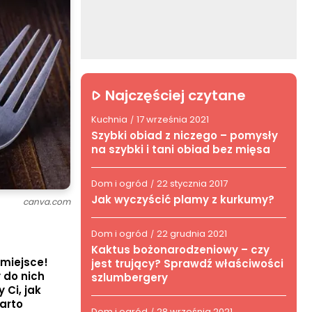
Najczęściej czytane
Kuchnia
17 września 2021
/
Szybki obiad z niczego – pomysły
na szybki i tani obiad bez mięsa
Dom i ogród
22 stycznia 2017
/
Jak wyczyścić plamy z kurkumy?
canva.com
Dom i ogród
22 grudnia 2021
/
Kaktus bożonarodzeniowy – czy
 miejsce!
jest trujący? Sprawdź właściwości
 do nich
szlumbergery
 Ci, jak
warto
Dom i ogród
28 września 2021