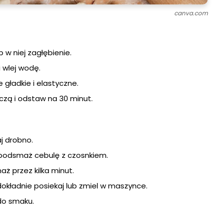
canva.com
 w niej zagłębienie.
i wlej wodę.
 gładkie i elastyczne.
czą i odstaw na 30 minut.
j drobno.
 i podsmaż cebulę z czosnkiem.
aż przez kilka minut.
 dokładnie posiekaj lub zmiel w maszynce.
do smaku.