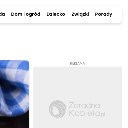
da
Dom i ogród
Dziecko
Związki
Porady
REKLAMA