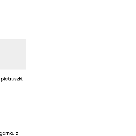
ietruszki.
.
garnku z