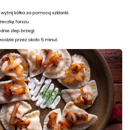
i wytnij kółka za pomocą szklanki.
żeczkę farszu.
adnie zlep brzegi.
 wodzie przez około 5 minut.